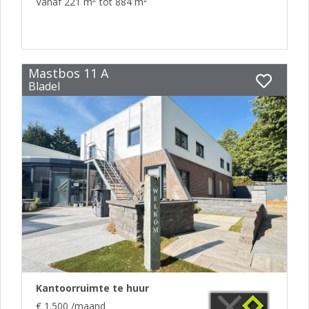
Vanaf 221 m
tot 884 m
Mastbos 11 A
Bladel
Kantoorruimte te huur
€ 1.500 /maand