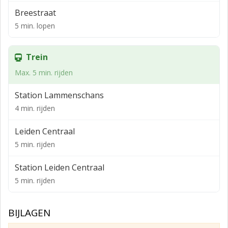
minuten loopafstand.
Breestraat
OPPERVLAKTE/INDELING
5 min. lopen
De commerciële ruimte heeft in totaal een oppervlakte
van ca. 35 m² en is geheel op de begane grond gelegen.
Trein
Frontbreedte: ca. 12 m.
Max. 5 min. rijden
PARKEERMOGELIJKHEDEN
Station Lammenschans
Betaald parkeren op openbaar terrein in de directe
4 min. rijden
omgeving.
Leiden Centraal
OPLEVERINGSNIVEAU
5 min. rijden
De commerciële ruimte wordt casco opgeleverd en
beschikt onder andere over:
Station Leiden Centraal
5 min. rijden
- toilet
- pantry
BIJLAGEN
HUURPRIJS