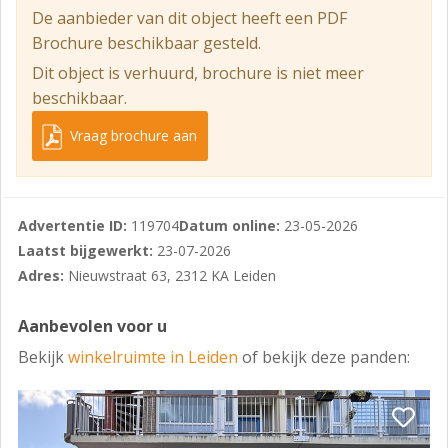
De aanbieder van dit object heeft een PDF
€ 1.295,00 per maand.
Brochure beschikbaar gesteld.
OMZETBELASTING
Dit object is verhuurd, brochure is niet meer
Verhuurder wenst te opteren voor een met BTW
beschikbaar.
belaste verhuur.
Vraag brochure aan
HUURTERMIJN
5 jaar + telkens 5 optiejaren.
HUURPRIJSBETALING
Advertentie ID:
119704
Datum online:
23-05-2026
Laatst bijgewerkt:
23-07-2026
De betaling van de huur, eventuele servicekosten en de
Adres:
Nieuwstraat 63, 2312 KA Leiden
eventueel verschuldigde omzetbelasting vindt elke 3
maanden bij vooruitbetaling plaats.
Aanbevolen voor u
HUURPRIJSAANPASSING
Bekijk
winkelruimte in Leiden
of bekijk deze panden:
Jaarlijks, voor het eerst één jaar na ingangsdatum van
de huurovereenkomst, op basis van de wijziging van
het maandindexcijfer volgens de