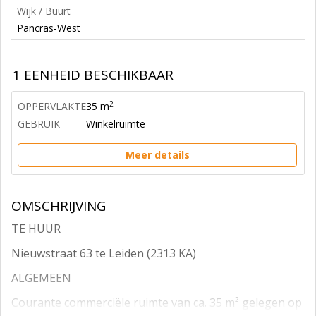
Wijk / Buurt
Pancras-West
1 EENHEID BESCHIKBAAR
2
OPPERVLAKTE
35 m
GEBRUIK
Winkelruimte
Meer details
OMSCHRIJVING
TE HUUR
Nieuwstraat 63 te Leiden (2313 KA)
ALGEMEEN
Courante commerciële ruimte van ca. 35 m² gelegen op