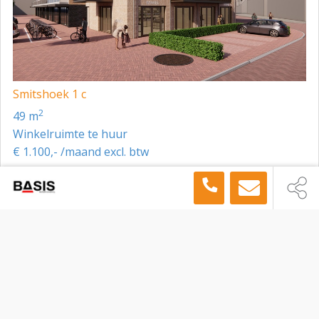
Smitshoek 1 c
2
49 m
Winkelruimte te huur
€ 1.100,- /maand excl. btw
Toon meer panden in de buurt →
Winkelruimte
Leiden
Nieuwstraat 63, Leiden, 2312 KA
Sitemap