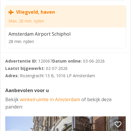
HUURPRIJS
Vliegveld, haven
€ 45.000,- per jaar excl. btw
Max. 28 min. rijden
HUURBETALING
Per maand vooruit
Amsterdam Airport Schiphol
28 min. rijden
OPLEVERINGSNIVEAU
De ruimte wordt casco verhuurd.
Advertentie ID:
120067
Datum online:
03-06-2026
AANVAARDING
Laatst bijgewerkt:
02-07-2026
In overleg
Adres:
Rozengracht 13 B, 1016 LP Amsterdam
OPZEGTERMIJN
Aanbevolen voor u
Opzegtermijn van één jaar.
Bekijk
winkelruimte in Amsterdam
of bekijk deze
HUUROVEREENKOMST
panden:
Huurovereenkomst op basis van het standaardmodel
van de Raad voor Onroerende Zaken (ROZ), zoals
gehanteerd door de NVM in onroerend goed,