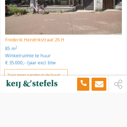
Frederik Hendrikstraat 26 H
2
85 m
Winkelruimte te huur
€ 35.000,- /jaar excl. btw
Toon meer panden in de buurt →
Winkelruimte
Amsterdam
Rozengracht 13 B, Amsterdam, 1016 LP