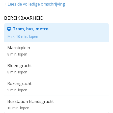
De Rozengracht ligt in het hart van de Jordaan vlak
+ Lees de volledige omschrijving
achter het Paleis op de Dam.
BEREIKBAARHEID
BESTEMMING
Winkelruimte
Tram, bus, metro
OPPERVLAKTEN
Max. 10 min. lopen
Souterrain: 76,67 m² vvo
Marnixplein
Begane grond: 59,84 m² vvo
8 min. lopen
Totaal: 136,51 m² vvo
Bloemgracht
Conform NEN-258
8 min. lopen
Bouwjaar
Rozengracht
1841
9 min. lopen
HUURTERMIJN
Busstation Elandsgracht
In overleg
10 min. lopen