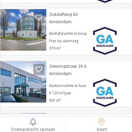
Dukdalfweg 60
Amsterdam
Bedrijfsruimte te koop
Prijs op aanvraag
2
370 m
Zekeringstraat 39 A
Amsterdam
Kantoorruimte te huur
€ 120 m²/jaar
2
801 m
Gyroscoopweg 144 D
Amsterdam
Zoekopdracht opslaan
Kaart