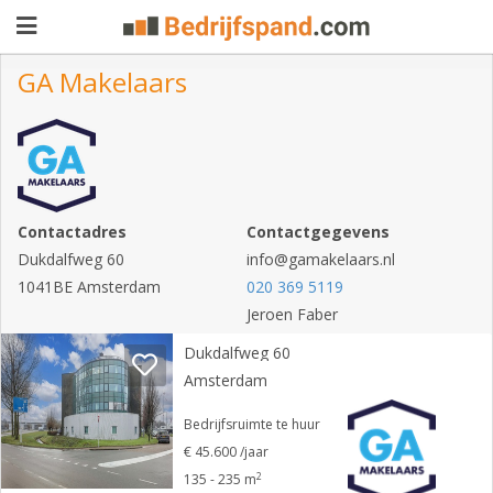
GA Makelaars
Pand
aanbieden
Pand
zoeken
Contactadres
Contactgegevens
Dukdalfweg 60
Waarom
info@gamakelaars.nl
1041BE Amsterdam
020 369 5119
adverteren
Premium
Jeroen Faber
adverteren
Blog
Dukdalfweg 60
Amsterdam
Bedrijfsruimte te huur
Registreren
€ 45.600 /jaar
2
Login
135 - 235 m