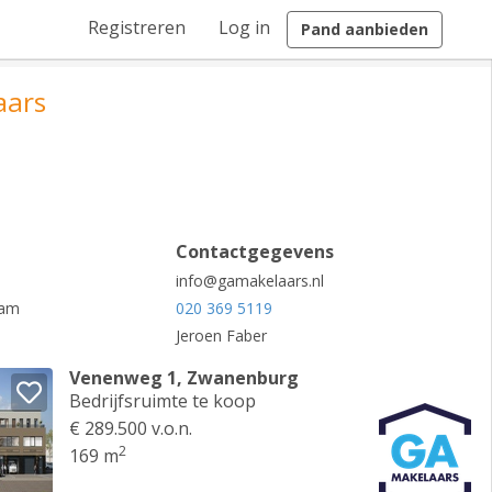
Registreren
Log in
Pand aanbieden
aars
Contactgegevens
info@gamakelaars.nl
dam
020 369 5119
Jeroen Faber
Venenweg 1, Zwanenburg
Bedrijfsruimte te koop
€ 289.500 v.o.n.
2
169 m