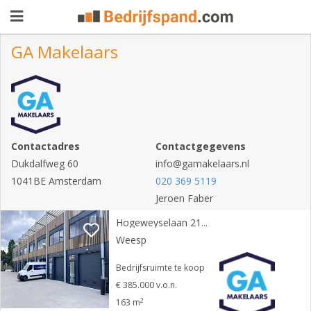
GA Makelaars
Pand
aanbieden
Pand
zoeken
Contactadres
Contactgegevens
Dukdalfweg 60
Waarom
info@gamakelaars.nl
1041BE Amsterdam
020 369 5119
adverteren
Premium
Jeroen Faber
adverteren
Blog
Hogeweyselaan 215 H
Weesp
Bedrijfsruimte te koop
Registreren
€ 385.000 v.o.n.
2
Login
163 m