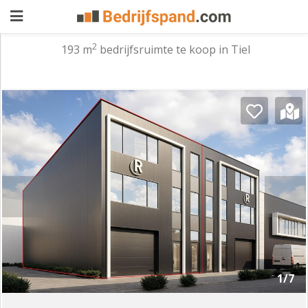
2
193 m
bedrijfsruimte te koop in Tiel
Pand
aanbieden
Pand
zoeken
Waarom
adverteren
Premium
adverteren
Blog
Registreren
1/7
Login