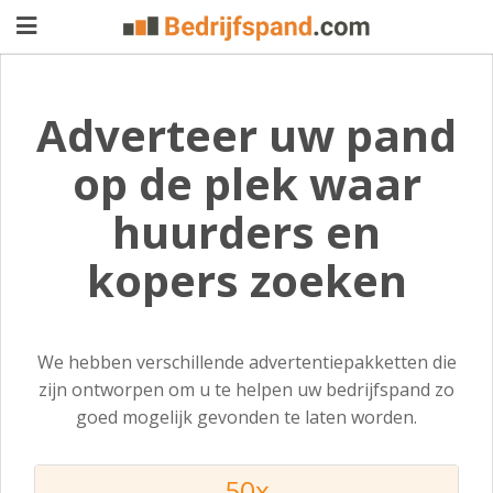
Adverteer uw pand
Pand
op de plek waar
aanbieden
Pand
huurders en
zoeken
Waarom
kopers zoeken
adverteren
Premium
adverteren
Blog
We hebben verschillende advertentiepakketten die
zijn ontworpen om u te helpen uw bedrijfspand zo
goed mogelijk gevonden te laten worden.
Registreren
Login
50x