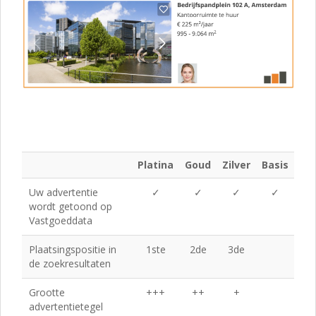
Platina
Goud
Zilver
Basis
Uw advertentie
✓
✓
✓
✓
wordt getoond op
Vastgoeddata
Plaatsingspositie in
1ste
2de
3de
de zoekresultaten
Grootte
+++
++
+
advertentietegel