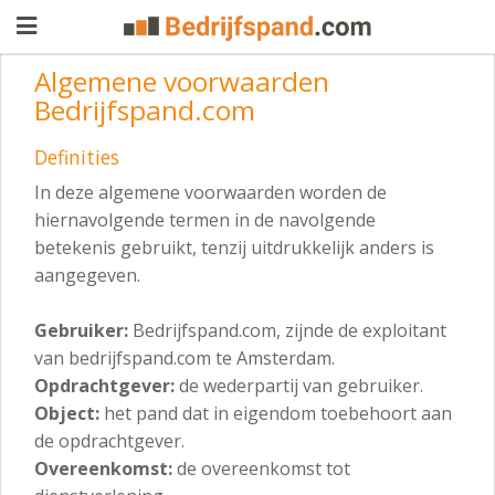
Algemene voorwaarden
Bedrijfspand.com
Pand
Definities
aanbieden
Pand
In deze algemene voorwaarden worden de
zoeken
hiernavolgende termen in de navolgende
betekenis gebruikt, tenzij uitdrukkelijk anders is
Waarom
aangegeven.
adverteren
Premium
Gebruiker:
Bedrijfspand.com, zijnde de exploitant
adverteren
Blog
van bedrijfspand.com te Amsterdam.
Opdrachtgever:
de wederpartij van gebruiker.
Object:
het pand dat in eigendom toebehoort aan
Registreren
de opdrachtgever.
Overeenkomst:
de overeenkomst tot
Login