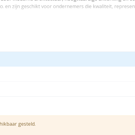
v.o. en zijn geschikt voor ondernemers die kwaliteit, represent
gse units de ultieme zichtbaarheid voor uw onderneming. De
d-strip die het pand een modern karakter geeft. Binnenin ge
ide bij de entree zorgt voor een groots welkom. Met Type A 
aling op een centrale locatie.
r
hikbaar gesteld.