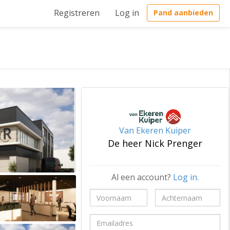
Registreren
Log in
Pand aanbieden
Van Ekeren Kuiper
De heer Nick Prenger
Al een account?
Log in
.