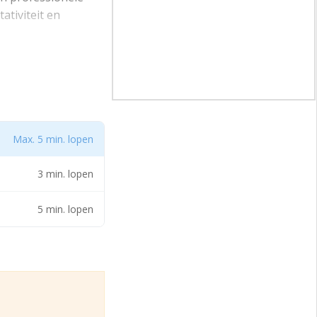
ativiteit en
 gevel is een echte
niet u op de
kiest u voor een
Max. 5 min. lopen
3 min. lopen
5 min. lopen