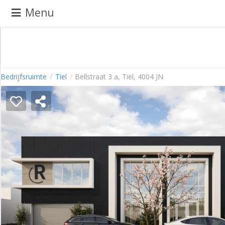
Menu
Pand
Bedrijfsruimte
Tiel
Bellstraat 3 a, Tiel, 4004 JN
aanbieden
Pand
zoeken
Waarom
adverteren
Premium
adverteren
Blog
Registreren
Login