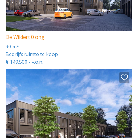
Vloerbelasting:
Begane grond: ca. 1.000 kg/m²
Verdieping: ca. 500 kg/m²
De Wildert 0 ong
Locatie & bereikbaarheid
2
90 m
Gelegen op het kleinschalige bedrijventerrein De
Bedrijfsruimte te koop
Wildert, tussen Dongen en Tilburg.
€ 149.500,- v.o.n.
De locatie is uitstekend bereikbaar: Directe aansluiting
via de Noordwesttangent
Nabij snelwegen A261, A58 en A65
Bushalte op slechts 2 minuten loopafstand
Goede verbinding vanaf station Tilburg
Eindhoven Airport op ca. 35 km afstand
Bestemming