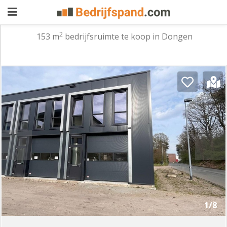
2
153 m
bedrijfsruimte te koop in Dongen
Pand
aanbieden
Pand
zoeken
Waarom
adverteren
Premium
adverteren
Blog
Registreren
1/8
Login