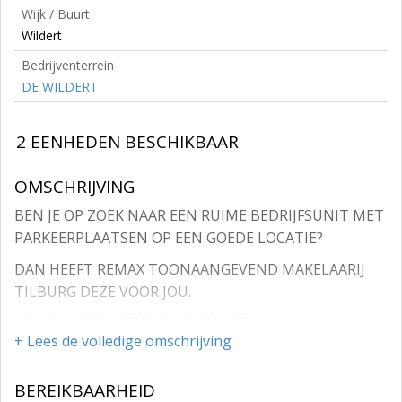
Wijk / Buurt
Wildert
Bedrijventerrein
DE WILDERT
2 EENHEDEN BESCHIKBAAR
OMSCHRIJVING
BEN JE OP ZOEK NAAR EEN RUIME BEDRIJFSUNIT MET
PARKEERPLAATSEN OP EEN GOEDE LOCATIE?
DAN HEEFT REMAX TOONAANGEVEND MAKELAARIJ
TILBURG DEZE VOOR JOU.
WIL JE INFORMATIE, VUL DAN HET
+ Lees de volledige omschrijving
CONTACTFORMULIER IN OP !
BEDRIJFSUNIT IDEAAL VOOR ZZPER, MKBer EN
BEREIKBAARHEID
BELEGGER!