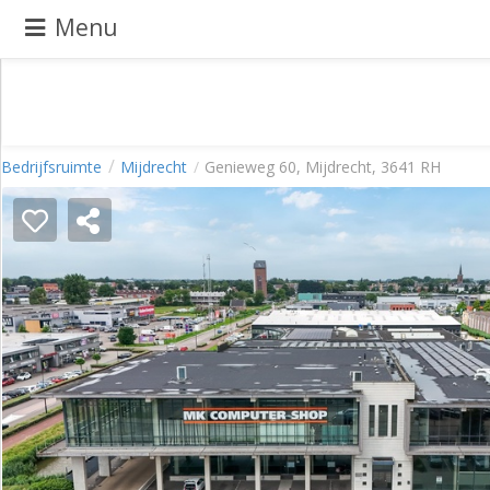
Menu
Pand
Bedrijfsruimte
Mijdrecht
Genieweg 60, Mijdrecht, 3641 RH
aanbieden
Pand
zoeken
Waarom
adverteren
Premium
adverteren
Blog
Registreren
Login