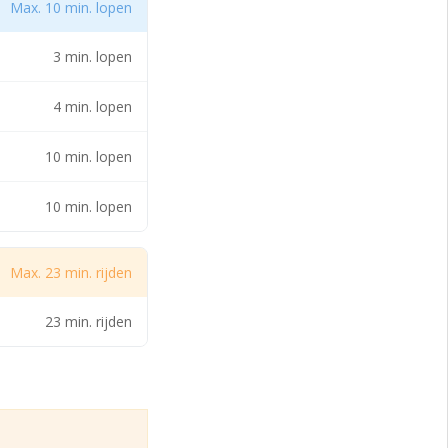
 minder
Max. 10 min. lopen
/- 400 m2 50,- euro
e van de maand
3 min. lopen
4 min. lopen
rijfsmakelaar
deze gegevens
10 min. lopen
10 min. lopen
s CPI alle
der bedragen dan de
rvolgens jaarlijks
Max. 23 min. rijden
23 min. rijden
makelaar BV niet
ns kunnen geen