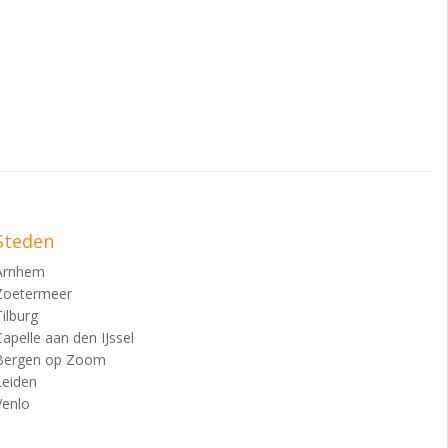
Steden
Arnhem
Zoetermeer
Tilburg
Capelle aan den IJssel
Bergen op Zoom
Leiden
Venlo