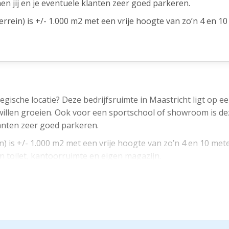
en jij en je eventuele klanten zeer goed parkeren.
rrein) is +/- 1.000 m2 met een vrije hoogte van zo’n 4 en 1
 vloeren, eigen toilet, kantoorruimte en eigen magazijn.
ime onderFweg kunt zijn naar je partners en klanten. Met t
ngt.
voor jouw bedrijf? Dan komen wij graag met je in contact.
egische locatie? Deze bedrijfsruimte in Maastricht ligt op e
willen groeien. Ook voor een sportschool of showroom is deze
m2 per jaar = (3.000,- euro per maand exclusief btw). Ruimte
lanten zeer goed parkeren.
clusief btw).
) is +/- 1.000 m2 met een vrije hoogte van zo’n 4 en 10 mete
 toilet, kantoorruimte en eigen magazijn.
nderFweg kunt zijn naar je partners en klanten. Met twee m
ef btw.
jouw bedrijf? Dan komen wij graag met je in contact.
jsindexcijfer volgens het consumentenprijsindexcijfer (CPI) 