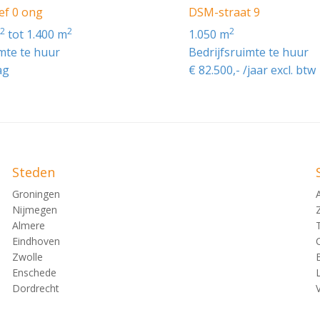
ef 0 ong
DSM-straat 9
2
2
2
m
tot 1.400 m
1.050 m
imte te huur
Bedrijfsruimte te huur
ag
€ 82.500,- /jaar excl. btw
Steden
Groningen
Nijmegen
Almere
Eindhoven
Zwolle
Enschede
Dordrecht