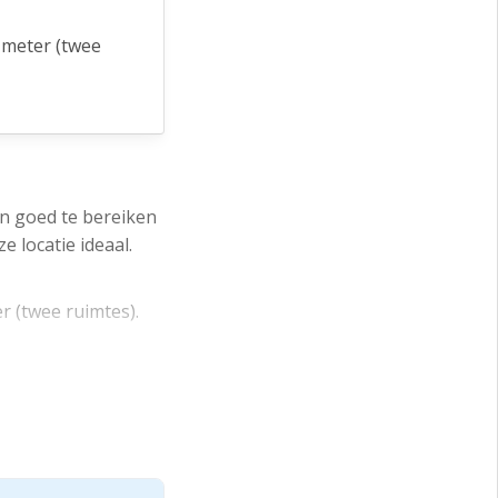
0 meter (twee
wee minuten
en goed te bereiken
 locatie ideaal.
 2. +/- 400 m2
r (twee ruimtes).
inuten lopen ben je
reeks CPI alle