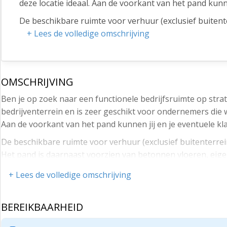
deze locatie ideaal. Aan de voorkant van het pand kunn
De beschikbare ruimte voor verhuur (exclusief buitente
ruimtes). Het pand is daarnaast voorzien van betonnen
+ Lees de volledige omschrijving
De N278 en A2 liggen vlakbij waardoor je binnen no t
lopen ben je bij de bushalte die je naar het station bre
OMSCHRIJVING
Kortom, zoek je een commerciële locatie in Maastricht 
Ben je op zoek naar een functionele bedrijfsruimte op strat
Huurcondities:
bedrijventerrein en is zeer geschikt voor ondernemers die 
Huurprijs bedraagt: ruimte 1. +/- 600 m2 60,- euro per 
Aan de voorkant van het pand kunnen jij en je eventuele k
50,- euro per m2 per jaar = (1.666,67 euro per maand ex
De beschikbare ruimte voor verhuur (exclusief buitenterrein
Huurtermijn: minimaal 1 jaar
Het pand is daarnaast voorzien van betonnen vloeren, eigen
Aanvaarding: na 1 mei 2026
De N278 en A2 liggen vlakbij waardoor je binnen no time o
+ Lees de volledige omschrijving
Wederzijdse opzegtermijn: 3 maanden
bij de bushalte die je naar het station brengt.
Waarborgsom ter grootte van 3 maanden huur exclusi
Kortom, zoek je een commerciële locatie in Maastricht voor 
BEREIKBAARHEID
Huurindexering: jaarlijks overeenkomstig het maand pri
Huurcondities: