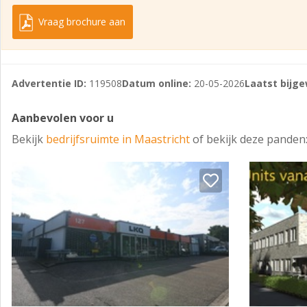
Vraag brochure aan
Advertentie ID:
119508
Datum online:
20-05-2026
Laatst bijge
Aanbevolen voor u
Bekijk
bedrijfsruimte in Maastricht
of bekijk deze panden