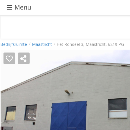
Menu
Pand
Bedrijfsruimte
Maastricht
Het Rondeel 3, Maastricht, 6219 PG
aanbieden
Pand
zoeken
Waarom
adverteren
Premium
adverteren
Blog
Registreren
Login