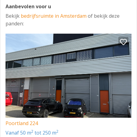
betaalbaar het huren van magazijnruimte kan zijn.
Aanbevolen voor u
Onze vestigingsmanager Peter leidt u graag rond en
Bekijk
bedrijfsruimte in Amsterdam
of bekijk deze
beantwoordt al uw vragen. Vraag vandaag nog uw
panden:
offerte aan en maak een afspraak - de koffie staat
klaar!
Kantoor:
Kantoor units vanaf VVO 27m2’
Kantoor units vanaf €800,- per maand
Palletopslag:
Vanaf €14,- per pallet per maand
496m2 Vries
680m2 Koel
1524m2 Ambient
Poortland 224
2
2
vanaf 50 m
tot 250 m