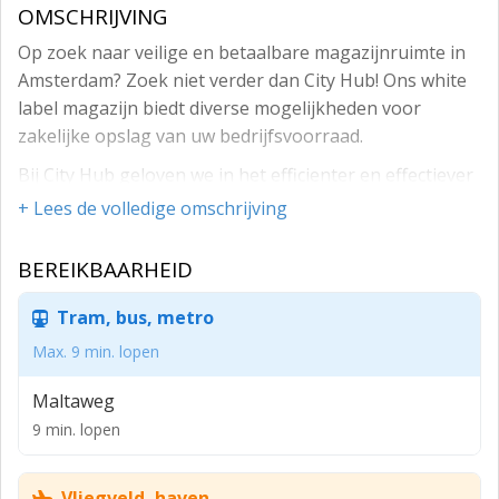
OMSCHRIJVING
Op zoek naar veilige en betaalbare magazijnruimte in
Amsterdam? Zoek niet verder dan City Hub! Ons white
label magazijn biedt diverse mogelijkheden voor
zakelijke opslag van uw bedrijfsvoorraad.
Bij City Hub geloven we in het efficienter en effectiever
maken van stedelijk vervoer en magazijnbeheer.
+ Lees de volledige omschrijving
Daarom bieden wij een slim magazijn aan de rand van
de stad, waar u goederen kunt laten overnachten en
BEREIKBAARHEID
wij deze dagelijks in kleine porties bij uw klanten
afleveren. Bovendien geeft onze goede software u
Tram, bus, metro
real-time inzicht in waar uw goederen zich bevinden.
Max. 9 min. lopen
Of u nu pallets wilt opslaan in het warehouse of een
Maltaweg
eigen afgesloten magazijnruimte zoekt, er is veel
9 min. lopen
mogelijk. We hebben zelfs koel- en vriesruimte. Kortom
wij kunnen een oplossing op maat bieden die aan uw
behoeften voldoet.
Vliegveld, haven