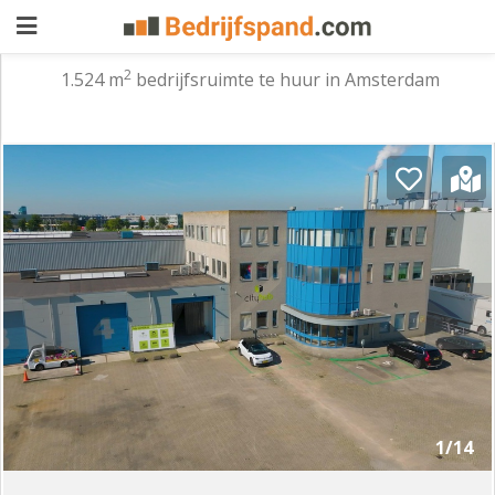
2
1.524 m
bedrijfsruimte te huur in Amsterdam
Pand
aanbieden
Pand
zoeken
Waarom
adverteren
Premium
adverteren
Blog
Registreren
1/14
Login