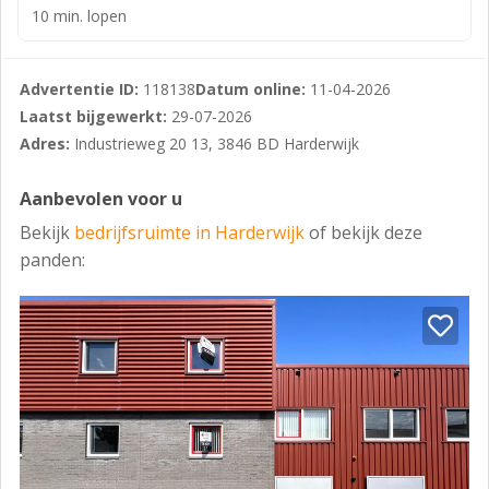
10 min. lopen
- tl-verlichtingsarmaturen;
- elektrisch bedienbare overheaddeur.
Advertentie ID:
118138
Datum online:
11-04-2026
BOUWJAAR
Laatst bijgewerkt:
29-07-2026
2006.
Adres:
Industrieweg 20 13, 3846 BD Harderwijk
BESTEMMING
Aanbevolen voor u
Het bestemmingsplan is genaamd ‘Lorentz I en II 2013’,
Bekijk
bedrijfsruimte in Harderwijk
of bekijk deze
onherroepelijk vastgesteld op 23 april 2014.
panden:
De bestemming is ‘Bedrijf’.
VRAAGPRIJS
€ 295.000,- kosten koper.
KOOPOVEREENKOMST
Model koopovereenkomst voor Bedrijfs-
onroerendgoed (model 2023).