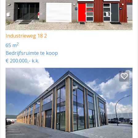
KOSTEN OVERDRACHT
Over de koopsom is overdrachtsbelasting verschuldigd.
Kosten voor de overdracht, zoals o.a. notariskosten en
kadasterkosten, zijn voor rekening van koper.
Industrieweg 18 2
ZEKERHEIDSTELLING
2
65 m
10% van de koopsom te storten op een
Bedrijfsruimte te koop
derdenrekening van de notaris.
€ 200.000,- k.k.
VOORBEHOUD
De huidige eigenaar van het object heeft een opdracht
tot dienstverlening verstrekt aan Hagenbeek
Vastgoed. Deze informatie is bedoeld als een geheel
vrijblijvende aanbieding en onder voorbehoud. Hieraan
kunnen geen rechten worden ontleend. Door
aanvaarding van de vermelde condities of het
uitbrengen van een bieding, worden onze
opdrachtgever(s) en wij niet gebonden en leidt het