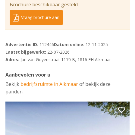
Werk en opslagruimte.
Brochure beschikbaar gesteld.
Opleveringsniveau
Vraag brochure aan
Toilet, water, stroom
Huurcondities
Huurprijs: € 1.195,- per maand.
Advertentie ID:
112446
Datum online:
12-11-2025
Laatst bijgewerkt:
22-07-2026
Huurtermijn: In overleg, minimaal 2 jaar.
Adres:
Jan van Goyenstraat 1170 B, 1816 EH Alkmaar
Servicekosten: In overleg.
Aanbevolen voor u
Aanvaarding: Per direct.
Bekijk
bedrijfsruimte in Alkmaar
of bekijk deze
Opzegtermijn: 6 maanden.
panden:
Zekerheidstelling: Waarborgsom: ter grootte van 2
maanden huur.
Huurindexering: Jaarlijks overeenkomstig het maand
prijsindexcijfer volgens het
consumentenprijsindexcijfer (CPI) reeks CPI alle