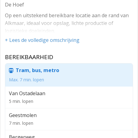
De Hoef
Op een uitstekend bereikbare locatie aan de rand van
Alkmaar, ideaal voor opslag, lichte productie of
logistieke doeleinden.
+ Lees de volledige omschrijving
Kenmerken:
- Totale oppervlakte: ca. 106 m²
BEREIKBAARHEID
- Begane grond: ca. 62 m²
Tram, bus, metro
- Twee laadvloeren op de eerste verdieping: elk ca. 22
Max. 7 min. lopen
m² (totaal 44 m²)
- Voorzien van twee overheaddeuren, wat laden en
Van Ostadelaan
lossen vergemakkelijk
5 min. lopen
- Krachtstroom aanwezig
Geestmolen
- Wateraansluiting en toilet aanwezig –
7 min. lopen
basisvoorzieningen op orde
Bergerweg