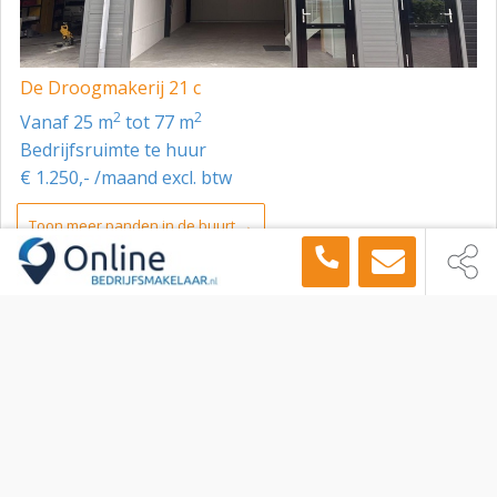
De Droogmakerij 21 c
2
2
vanaf 25 m
tot 77 m
Bedrijfsruimte te huur
€ 1.250,- /maand excl. btw
Toon meer panden in de buurt →
Bedrijfsruimte
Alkmaar
Jan van Goyenstraat 1170 B, Alkmaar, 1816 EH
Sitemap