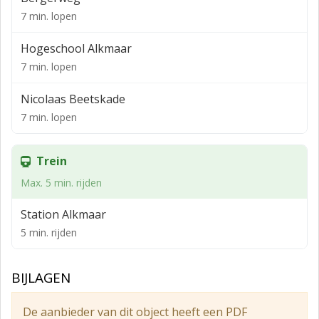
Deze ruimte is ideaal voor ondernemers die op zoek
7 min. lopen
zijn naar een compacte, efficiënte en goed
toegankelijke werk- of opslagruimte in de regio
Hogeschool Alkmaar
Alkmaar.
7 min. lopen
Oppervlakte
Nicolaas Beetskade
Begane grond, 62m2
7 min. lopen
2 laadvloeren van ieder 22m2
Ligging en bereikbaarheid
Trein
Lokaal gelegen in Alkmaar de Hoef.
Max. 5 min. rijden
Groot terrein voor de deur waar je tijdelijk je auto kan
Station Alkmaar
neerzetten voor het in en uit laden van spullen.
5 min. rijden
Parkeren
Er zijn parkeerplaatsen nabij.
BIJLAGEN
Bestemmingsplan
De aanbieder van dit object heeft een PDF