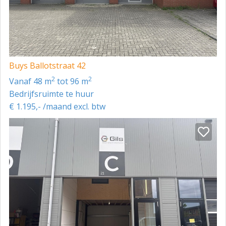
Buys Ballotstraat 42
2
2
vanaf 48 m
tot 96 m
Bedrijfsruimte te huur
€ 1.195,- /maand excl. btw