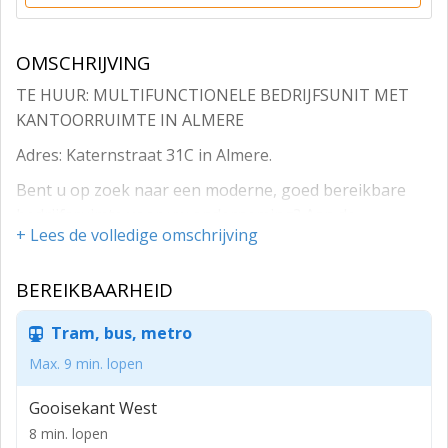
OMSCHRIJVING
TE HUUR: MULTIFUNCTIONELE BEDRIJFSUNIT MET
KANTOORRUIMTE IN ALMERE
Adres: Katernstraat 31C in Almere.
Bent u op zoek naar een moderne, goed bereikbare
bedrijfsruimte voor uw onderneming? Aan de
+ Lees de volledige omschrijving
Katernstraat 31C in Almere bieden wij een uitstekend
onderhouden bedrijfsunit van circa 80 m² te huur aan.
BEREIKBAARHEID
Deze unit is onderdeel van een representatief
bedrijfsverzamelgebouw op een dynamische en goed
Tram, bus, metro
ontsloten locatie.
Max. 9 min. lopen
LIGGING
Gooisekant West
Het pand is uitstekend gelegen op bedrijventerrein "De
Uitgeverij" aan de rand van de Literatuurwijk te
8 min. lopen