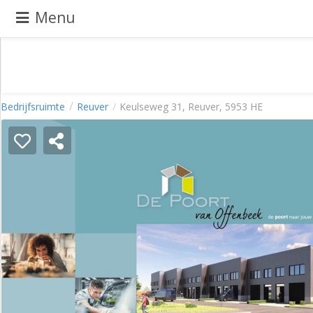
Menu
Pand
Bedrijfsruimte
Reuver
Keulseweg 31, Reuver, 5953 HE
aanbieden
Pand
zoeken
Waarom
adverteren
Premium
adverteren
Blog
Registreren
Login