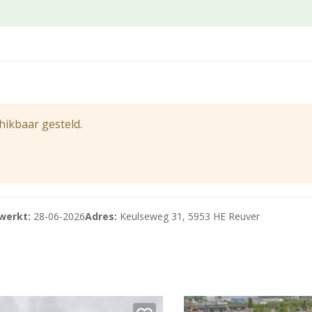
 121 m² met elk een entresol van 32 m² tot 35 m² die indien 
enbare sectionaal poort en beschikt over twee eigen parkeerp
 het geldende bestemmingsplan “Bebouwde gebieden Beesel” 
 activiteiten toegestaan: bedrijfsactiviteiten tot en met c
hikbaar gesteld.
ijslijst en inschrijfformulier, beschikbaar die op aanvraag w
s zullen op volgorde van binnenkomst worden behandeld waar
werkt:
28-06-2026
Adres:
Keulseweg 31, 5953 HE Reuver