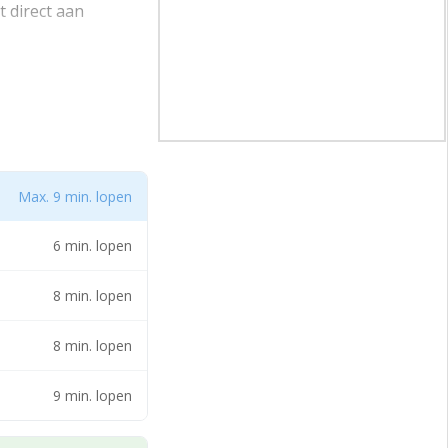
 direct aan
terrein waar
de klei industrie
goed bereikbaar door
d per openbaar
Max. 9 min. lopen
6 min. lopen
dragende
8 min. lopen
 de metalen
ikte 140 mm,
8 min. lopen
blokken en de
s worden de
9 min. lopen
er voorzien.