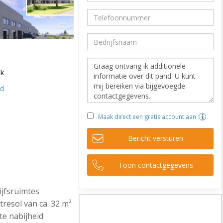
ek
ld
Maak direct een gratis account aan
Bericht versturen
Toon contactgegevens
ijfsruimtes
tresol van ca. 32 m²
cte nabijheid