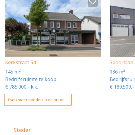
Kerkstraat 54
Spoorlaan
2
2
145 m
136 m
Bedrijfsruimte te koop
Bedrijfsru
€ 785.000,- k.k.
€ 189.500,- 
Toon meer panden in de buurt →
Steden