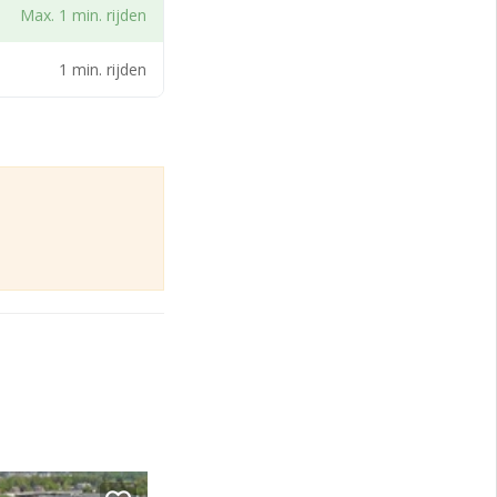
Max. 1 min. rijden
gewenst uitbreidbaar
1 min. rijden
laatsen.
zoals vastgesteld
ategorie 3.1. Voor
ordt toegestuurd.
bij de uiteindelijke