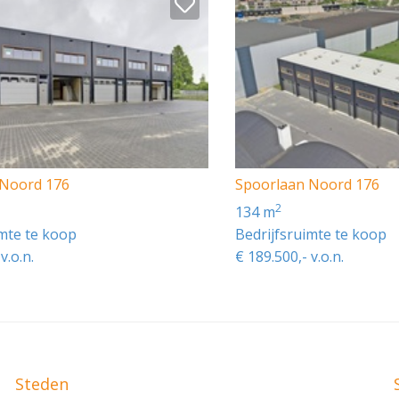
 Noord 176
Spoorlaan Noord 176
2
134 m
imte te koop
Bedrijfsruimte te koop
v.o.n.
€ 189.500,- v.o.n.
Steden