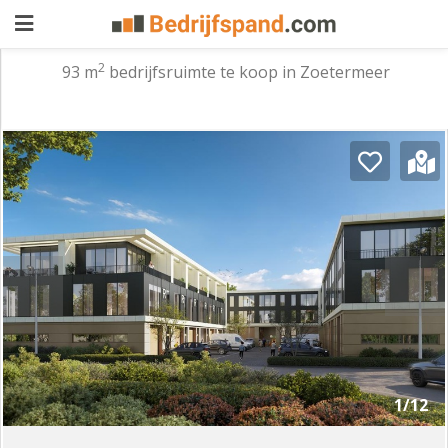
2
93 m
bedrijfsruimte te koop in Zoetermeer
Pand
aanbieden
Pand
zoeken
Waarom
adverteren
Premium
adverteren
Blog
Registreren
1/12
Login