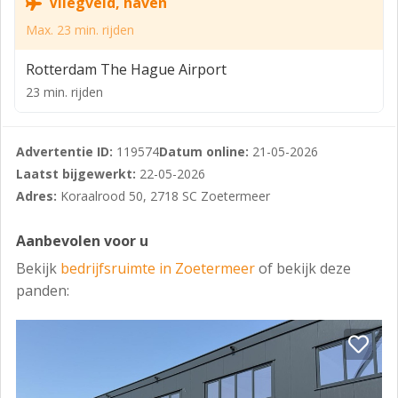
Vliegveld, haven
Planstatus : onherroepelijk (27-03-2013)
Max. 23 min. rijden
Overheid : gemeente Zoetermeer
Rotterdam The Hague Airport
Enkelbestemming : bedrijventerrein
23 min. rijden
Categorie : bedrijf tot en met categorie 3.1
Maatvoering : maximum bouwhoogte 25 m
Advertentie ID:
119574
Datum online:
21-05-2026
Laatst bijgewerkt:
22-05-2026
INDELING + OPLEVERINGSNIVEAU
Adres:
Koraalrood 50, 2718 SC Zoetermeer
Het Koraalrood 50A heeft een totale oppervlakte van
ca. 155 m², als volgt ingedeeld:
Aanbevolen voor u
- begane grond : 61,9 m²
Bekijk
bedrijfsruimte in Zoetermeer
of bekijk deze
panden:
- eerste verdieping : 60,3 m²
- tweede verdieping: 32,8 m²
Het object heeft een dakterras van 24,6 m².
Bij het object behoren 3 eigen parkeerplaatsen.