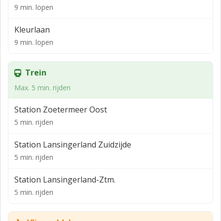
nationale spoorwegnet, waardoor de grote steden in
9 min. lopen
de Randstad vlot bereikbaar zijn. Daarnaast is er via
Kleurlaan
station Zoetermeer toegang tot het RandstadRail-
9 min. lopen
netwerk, waarmee zowel het openbaar vervoer van
Rotterdam als dat van Den Haag eenvoudig te bereiken
is.
Trein
KADASTRALE GEGEVENS
Max. 5 min. rijden
Gemeente : Zegwaard
Station Zoetermeer Oost
Sectie : D
5 min. rijden
Nummer : 3076 A1 (ontstaan uit 2272)
Station Lansingerland Zuidzijde
Bouwjaar: in ontwikkeling
5 min. rijden
BESTEMMING
Station Lansingerland-Ztm.
De bestemming van Koraalrood 50A is
5 min. rijden
"bedrijventerrein".
Bestemmingsplan : Rokkeveen