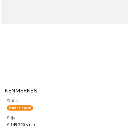
KENMERKEN
Status
Onder optie
Prijs
€ 149.500 v.o.n.