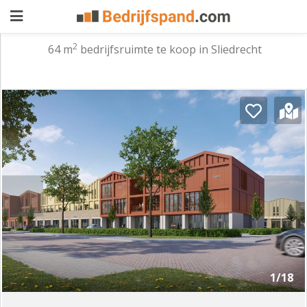
2
64 m
bedrijfsruimte te koop in Sliedrecht
Pand
aanbieden
Pand
zoeken
Waarom
adverteren
Premium
adverteren
Blog
Registreren
1/18
Login