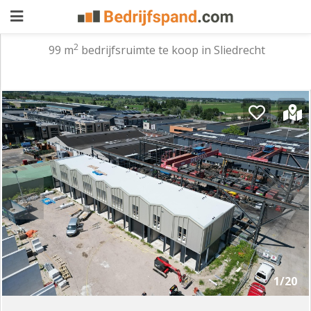
2
99 m
bedrijfsruimte te koop in Sliedrecht
Pand
aanbieden
Pand
zoeken
Waarom
adverteren
Premium
adverteren
Blog
Registreren
1/20
Login