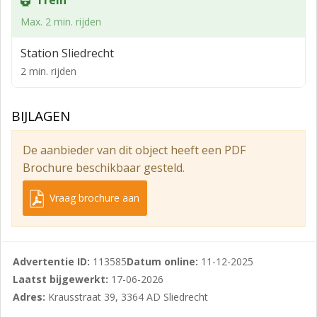
Trein
Max. 2 min. rijden
Vereniging van eigenaren:
Bedrijvenpark Sliedrecht wordt zoals gebruikelijk bij
Station Sliedrecht
bedrijfsverzamelgebouwen in het geheel gesplitst in
2 min. rijden
appartementsrechten. Kopers zijn automatisch lid van
de Vereniging van Eigenaren, die beheerd wordt door
BIJLAGEN
externe beheerder, een professionele VVE beheerder.
Het project valt binnen het bestemmingsplan
De aanbieder van dit object heeft een PDF
‘Bedrijventerrein Nijverwaard’. De
Brochure beschikbaar gesteld.
gebruiksmogelijkheden conform het bestemmingsplan
zijn “bedrijf tot en met categorie 3.2”.
Vraag brochure aan
Informatie en bezichtiging
Voor meer vragen, kunt u contact met ons opnemen
Advertentie ID:
113585
Datum online:
11-12-2025
via telefoonnummer (0183) 30 40 50 of mail naar
Laatst bijgewerkt:
17-06-2026
Adres:
Krausstraat 39, 3364 AD Sliedrecht