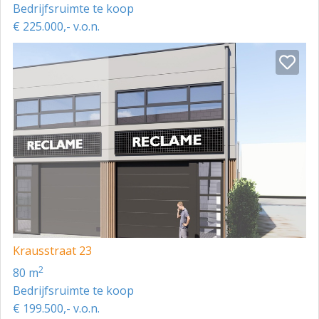
Bedrijfsruimte te koop
€ 225.000,- v.o.n.
Krausstraat 23
2
80 m
Bedrijfsruimte te koop
€ 199.500,- v.o.n.