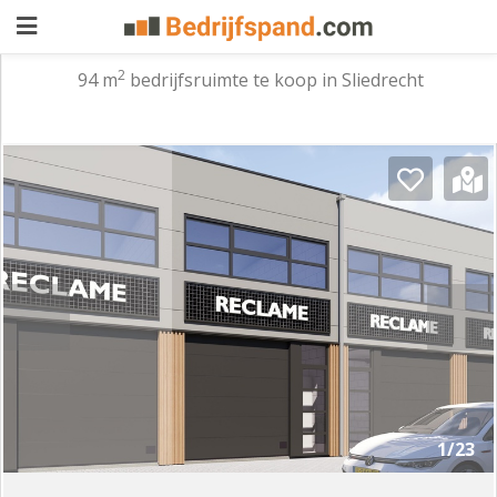
2
94 m
bedrijfsruimte te koop in Sliedrecht
Pand
aanbieden
Pand
zoeken
Waarom
adverteren
Premium
adverteren
Blog
Registreren
1/23
Login