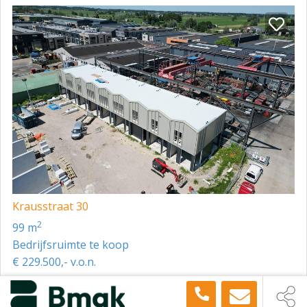
Krausstraat 30
2
99 m
Bedrijfsruimte te koop
€ 229.500,- v.o.n.
Toon meer panden in de buurt →