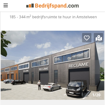
2
185 - 344 m
bedrijfsruimte te huur in Amstelveen
Pand
aanbieden
Pand
zoeken
Waarom
adverteren
Premium
adverteren
Blog
Registreren
1/20
Login