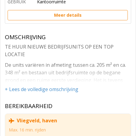
GEBRUIK
Kantoorruimte
Meer details
OMSCHRIJVING
TE HUUR NIEUWE BEDRIJFSUNITS OP EEN TOP
LOCATIE
De units variëren in afmeting tussen ca. 205 m² en ca.
348 m² en bestaan uit bedrijfsruimte op de begane
grond en een ruime eerste verdieping. Het is tevens
mogelijk om units te combineren om zo een geschikte
+ Lees de volledige omschrijving
unit samen te stellen.
BEREIKBAARHEID
Het energiezuinige gebouw is voorzien van duurzame
installaties (zonnepanelen, airco units en led
Vliegveld, haven
verlichting) en hoogwaardige geïsoleerde gevels
waardoor het gebouw een moderne uitstraling heeft.
Max. 16 min. rijden