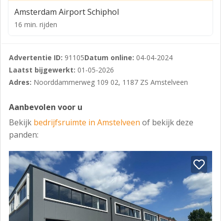
Het gebouw heeft een dakrandhoogte van ca. 8,5
Amsterdam Airport Schiphol
meter.
16 min. rijden
De zelfstandige bedrijfsunits, welke naast de
energiezuinige installaties, ieder voorzien zijn van een
toegangsdeur, grote elektrische overheaddeur, toilet,
Advertentie ID:
91105
Datum online:
04-04-2024
pantry, internet aansluiting en nutsvoorzieningen.
Laatst bijgewerkt:
01-05-2026
Adres:
Noorddammerweg 109 02, 1187 ZS Amstelveen
Bereikbaarheid:
Amstelveen profiteert van een goede bereikbaarheid
Aanbevolen voor u
via de verkeersaders van de randstad:
Bekijk
bedrijfsruimte in Amstelveen
of bekijk deze
A2 à Amsterdam - Maastricht - België
panden:
A4 à Amsterdam - Den Haag - Rotterdam
A9 à Amstelveen - Schiphol.
Ligging:
De Noorddammerweg 109 in Amstelveen is zeer goed
bereikbaar en bevindt zich op bedrijventerrein De