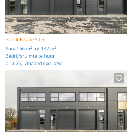
Handelskade 5 03
2
2
vanaf 66 m
tot 132 m
Bedrijfsruimte te huur
€ 1.625,- /maand excl. btw