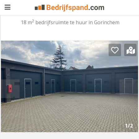
2
18 m
bedrijfsruimte te huur in Gorinchem
Pand
aanbieden
Pand
zoeken
Waarom
adverteren
Premium
adverteren
Blog
Registreren
1/2
Login