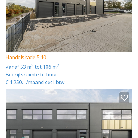
Handelskade 5 10
2
2
vanaf 53 m
tot 106 m
Bedrijfsruimte te huur
€ 1.250,- /maand excl. btw