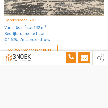
Handelskade 5 02
2
2
vanaf 66 m
tot 132 m
Bedrijfsruimte te huur
€ 1.625,- /maand excl. btw
Toon meer panden in de buurt →
Bedrijfsruimte
Gorinchem
Schelluinsestraat 28, Gorinchem, 4203 NM
Sitemap