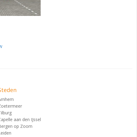
aats is voor het
w
r is een werkvloer
. De
kt met een luik
Steden
Arnhem
Zoetermeer
Tilburg
Capelle aan den IJssel
Bergen op Zoom
Leiden