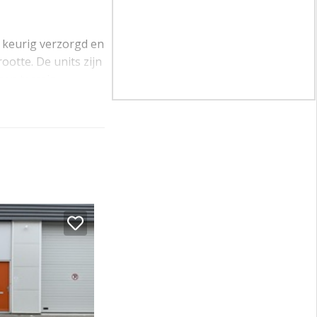
s keurig verzorgd en
ootte. De units zijn
gen terrein.
 op de verdieping is
 3,20 meter.
nuten) zijn
ca 10 minuten