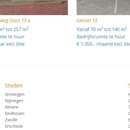
vé parkeerterrein aan de voorzijde, waardoor er in totaal pl
eweg Oost 13 a
Gessel 13
2
2
2
2
 m
tot 257 m
vanaf 70 m
tot 140 m
imte te huur
Bedrijfsruimte te huur
aar excl. btw
€ 1.350,- /maand excl. bt
 tot 1.500kg/m², onder de onderheide gewapende betonvloe
en van een zandcement dekvloer, is belastbaar tot 400kg/m²
nsport-/verhuisluik (1.80m x 1.10m), deze sparing is afgede
Steden
Groningen
Nijmegen
Almere
Eindhoven
Zwolle
Enschede