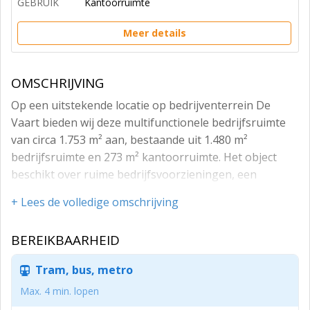
GEBRUIK
Kantoorruimte
Meer details
OMSCHRIJVING
Op een uitstekende locatie op bedrijventerrein De
Vaart bieden wij deze multifunctionele bedrijfsruimte
van circa 1.753 m² aan, bestaande uit 1.480 m²
bedrijfsruimte en 273 m² kantoorruimte. Het object
beschikt over ruime bedrijfsvoorzieningen, een
representatief kantoor, duurzame installaties en tien
+ Lees de volledige omschrijving
parkeerplaatsen op eigen terrein. Dankzij de gunstige
ligging nabij de A6 en de uitstekende bereikbaarheid
BEREIKBAARHEID
voor vrachtverkeer is dit pand bij uitstek geschikt voor
uiteenlopende bedrijfsactiviteiten.
Tram, bus, metro
VLOEROPPERVLAKTE
Max. 4 min. lopen
970 m² bedrijfsruimte van 5.5 meter hoog, met twee