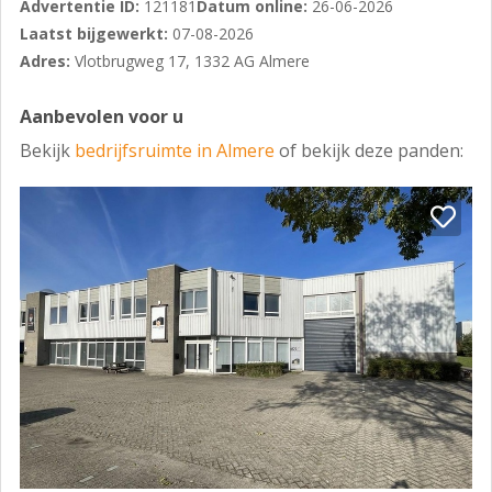
Advertentie ID:
121181
Datum online:
26-06-2026
- Riante kantine met complete keuken
Laatst bijgewerkt:
07-08-2026
- Airco
Adres:
Vlotbrugweg 17, 1332 AG Almere
- Toiletgroep
Aanbevolen voor u
- Isolerende beglazing
Bekijk
bedrijfsruimte in Almere
of bekijk deze panden:
- Verwarming middels c.v.-systeem
- Gasaansluiting
- 3 x 80 A elektra aansluiting
- 130 Zonnepanelen
- 2 Electrische laadpalen
- 3 windenergie units
HUURSOM
€ 120.000,- exclusief BTW per jaar
Gelijk aan ca. € 68,- per m2 per jaar.