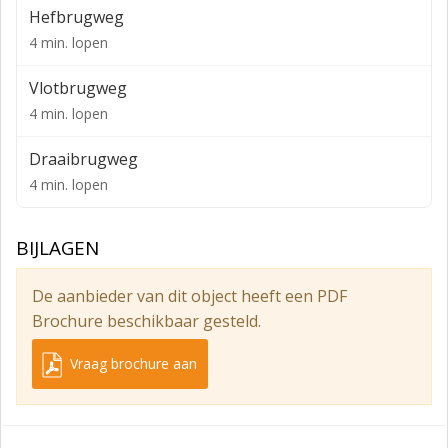
Hefbrugweg
lichtstraten en ramen aan de zijkant en overheaddeur
4 min. lopen
510 m² bedrijfsruimte van 7 meter hoog met
overheaddeur
Vlotbrugweg
4 min. lopen
275 m² kantoorruimte op de begane grond
OPLEVERINGSNIVEAU
Draaibrugweg
4 min. lopen
Het gehuurde wordt opgeleverd inclusief o.a.:
Bedrijfshal:
BIJLAGEN
- 2 Overheaddeuren
- Gevlinderde betonvloer
De aanbieder van dit object heeft een PDF
Brochure beschikbaar gesteld.
- Lichtstraten
- Verwarming middels heaters
Vraag brochure aan
Kantoor:
- Systeemplafond