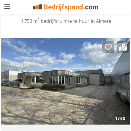
2
1.753 m
bedrijfsruimte te huur in Almere
Pand
aanbieden
Pand
zoeken
Waarom
adverteren
Premium
adverteren
Blog
Registreren
1/30
Login