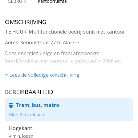
GEBRUIK
Kantoorruimte
OMSCHRIJVING
TE HUUR: Multifunctionele bedrijfsunit met kantoor
Adres: Xenonstraat 77 te Almere
Deze energiezuinige en fraai afgewerkte
bedrijfsruimte met kantoor is gebouwd in 2006 en
maakt deel uit van het bedrijfsverzamelgebouw en is
+ Lees de volledige omschrijving
uitermate geschikt voor ambachtelijke- en commerciële
bedrijven.
BEREIKBAARHEID
De bedrijfsunit is vanaf de A6 op drie autominuten
afstand gelegen en is tevens goed bereikbaar met het
Tram, bus, metro
openbaar vervoer. Op het bedrijventerrein Hogekant
Max. 4 min. lopen
bevindt zich een bushalte en in de nabije omgeving is
het NS-station van Almere Poort gelegen.
Hogekant
OPPERVLAK:
4 min. lopen