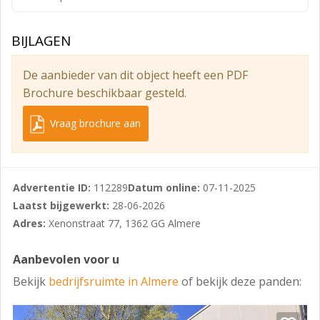
Het totaal oppervlak van de bedrijfsunit bedraagt circa
150 m², verdeeld over:
BIJLAGEN
- Circa 75 m² bedrijfsruimte, gelegen op de begane
De aanbieder van dit object heeft een PDF
grond.
Brochure beschikbaar gesteld.
- Circa 75 m² kantoorruimte, gelegen op de verdieping.
Vraag brochure aan
VOORZIENINGEN:
De hoogwaardig opgeleverde bedrijfsunit kent de
volgende voorzieningen:
Advertentie ID:
112289
Datum online:
07-11-2025
- Fraaie keuken
Laatst bijgewerkt:
28-06-2026
Adres:
Xenonstraat 77, 1362 GG Almere
- Systeemplafond met inbouw led verlichting
(verdieping)
Aanbevolen voor u
- Toiletruimte
Bekijk
bedrijfsruimte in Almere
of bekijk deze panden:
- PVC vloer op de verdieping
- Elektrisch bedienbare overheaddeur