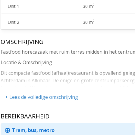
2
Unit 1
30 m
2
Unit 2
30 m
OMSCHRIJVING
Fastfood horecazaak met ruim terras midden in het centr
Locatie & Omschrijving
Dit compacte fastfood (afhaal)restaurant is opvallend gel
Achterdam in Alkmaar. De enige en grote centrumparkeerga
het bekende Waagplein is om de hoek waardoor er altijd vold
+ Lees de volledige omschrijving
De zaak zelf is erg overzichtelijk ingedeeld met een volled
gehele achterkant is gesitueerd.
BEREIKBAARHEID
Gelijk bij binnenkomst kan men aan het raam plaatsnemen of
De zaak heeft een groot terras aan de voorzijde van de za
Tram, bus, metro