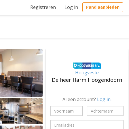
Registreren
Log in
Pand aanbieden
Hoogveste
De heer Harm Hoogendoorn
Al een account?
Log in
.