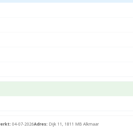
 met diverse kamers te betreden voorzien van diverse gem
catie met bedrijfswoning met veel mogelijkheden.
erkt:
04-07-2026
Adres:
Dijk 11, 1811 MB Alkmaar