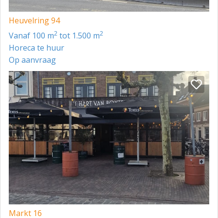
Heuvelring 94
2
2
vanaf 100 m
tot 1.500 m
Horeca te huur
Op aanvraag
Markt 16