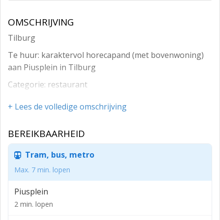
OMSCHRIJVING
Tilburg
Te huur: karaktervol horecapand (met bovenwoning)
aan Piusplein in Tilburg
Categorie: restaurant
Plaats: Tilburg
+ Lees de volledige omschrijving
Aanbod: NVT, eventueel in overleg inventaris
BEREIKBAARHEID
Vraagprijs: NVT
Huurprijs: €10.110,- per maand
Tram, bus, metro
Oppervlakte: 220 m2
Max. 7 min. lopen
Piusplein
2 min. lopen