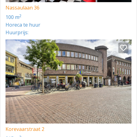
Nassaulaan 36
2
100 m
Horeca te huur
Huurprijs:
Korevaarstraat 2