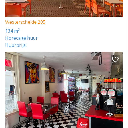
Westerschelde 205
2
134 m
Horeca te huur
Huurprijs: