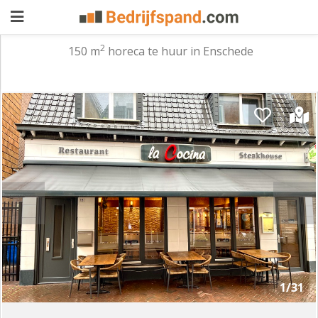
2
150 m
horeca te huur in Enschede
Pand
aanbieden
Pand
zoeken
Waarom
adverteren
Premium
adverteren
Blog
Registreren
1/31
Login