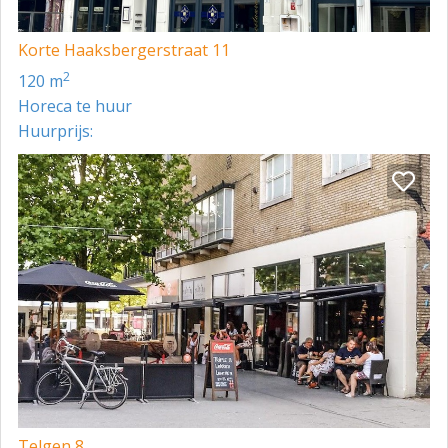
Korte Haaksbergerstraat 11
2
120 m
Horeca te huur
Huurprijs:
Telgen 8