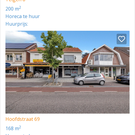
2
200 m
Horeca te huur
Huurprijs:
Hoofdstraat 69
2
168 m