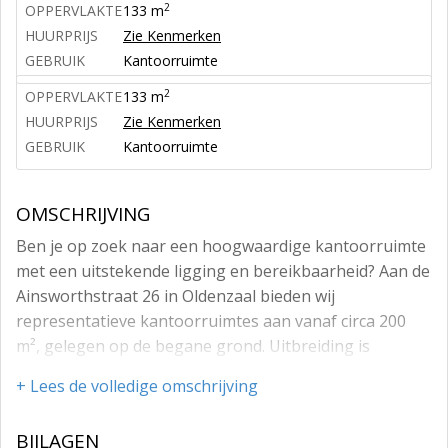
2
OPPERVLAKTE
133 m
HUURPRIJS
Zie Kenmerken
GEBRUIK
Kantoorruimte
2
OPPERVLAKTE
133 m
HUURPRIJS
Zie Kenmerken
GEBRUIK
Kantoorruimte
OMSCHRIJVING
Ben je op zoek naar een hoogwaardige kantoorruimte
met een uitstekende ligging en bereikbaarheid? Aan de
Ainsworthstraat 26 in Oldenzaal bieden wij
representatieve kantoorruimtes aan vanaf circa 200
m², gelegen op de begane grond. Uitbreiding is
mogelijk tot circa 400 m² op dezelfde verdieping
+ Lees de volledige omschrijving
(begane grond). Daarnaast is er optioneel circa 250 m²
eenvoudige kantoorruimte op de verdieping
BIJLAGEN
beschikbaar tegen een gereduceerd tarief.