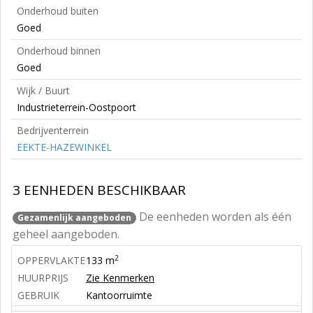
Onderhoud buiten
Goed
Onderhoud binnen
Goed
Wijk / Buurt
Industrieterrein-Oostpoort
Bedrijventerrein
EEKTE-HAZEWINKEL
3 EENHEDEN BESCHIKBAAR
De eenheden worden als één
Gezamenlijk aangeboden
geheel aangeboden.
2
OPPERVLAKTE
133 m
HUURPRIJS
Zie Kenmerken
GEBRUIK
Kantoorruimte