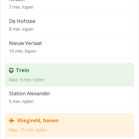
van het NH Capelle Hotel en vlakbij de
7 min. lopen
winkelconcentratie Alexandrium I, II en III met onder
De Hofstee
andere de Woonmall en de Megastores.
8 min. lopen
Voorzieningen
Nieuw Verlaat
Het object is voorzien van:
10 min. lopen
• Representatieve & ruime entreehal voorzien van
marmer composietvloer;
Trein
• Personenlift (6 personen);
Max. 5 min. rijden
• Voldoende isolatie van dak en gevels;
Station Alexander
• Stadsverwarming middels convectoren voorzien van
5 min. rijden
thermostaatkranen;
• Pantry per verdieping;
Vliegveld, haven
• Dames- en herentoiletgroep per verdieping en
Max. 15 min. rijden
invalidentoilet op de begane grond;