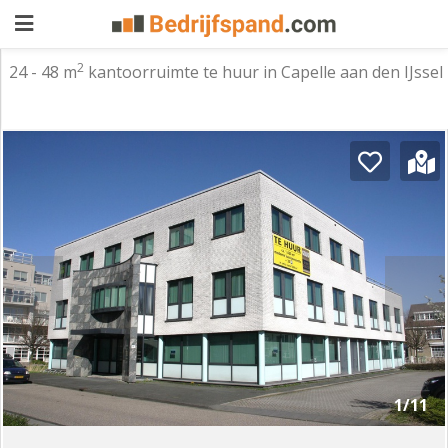
2
24 - 48 m
kantoorruimte te huur in Capelle aan den IJssel
Pand
aanbieden
Pand
zoeken
Waarom
adverteren
Premium
adverteren
Blog
Registreren
1/11
Login