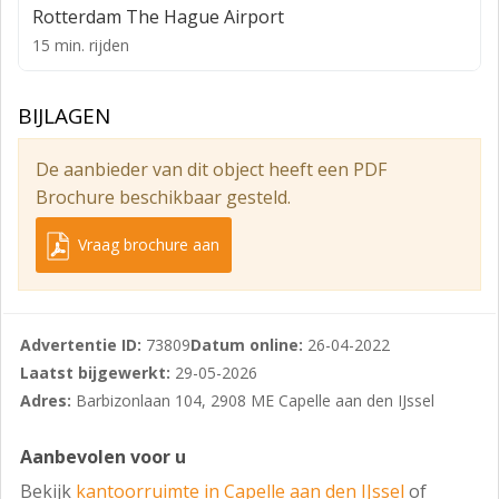
• Betonvloeren met een maximale vloerbelasting van
Rotterdam The Hague Airport
400 kg/m²;
15 min. rijden
• Parkeerterrein voorzien van betonklinkers en
buitenverlichting;
BIJLAGEN
• Dakterras op de 2e verdieping voorzien van
De aanbieder van dit object heeft een PDF
betontegels.
Brochure beschikbaar gesteld.
De kantoorunits zullen worden opgeleverd inclusief de
volgende voorzieningen:
Vraag brochure aan
• Systeemplafonds met geïntegreerde energiezuinige
verlichtingsarmaturen (350 –luxniveau);
Advertentie ID:
73809
Datum online:
26-04-2022
• Mechanische ventilatie;
Laatst bijgewerkt:
29-05-2026
• Isolerende-/ zonwerende HR ++ beglazing;
Adres:
Barbizonlaan 104, 2908 ME Capelle aan den IJssel
• Te openen (val)ramen;
Aanbevolen voor u
• Afgewerkte wanden;
Bekijk
kantoorruimte in Capelle aan den IJssel
of