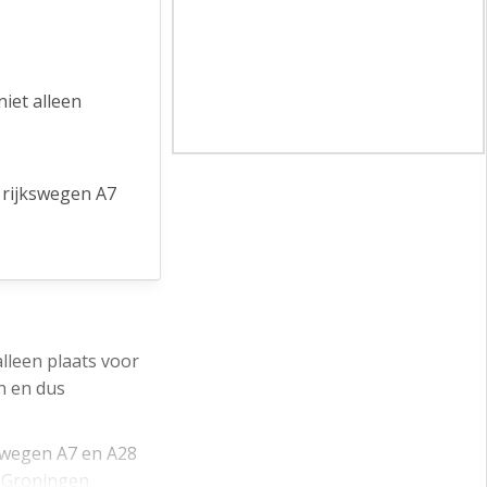
iet alleen
 rijkswegen A7
oer. Station
in de bijgaande
lleen plaats voor
n en dus
kswegen A7 en A28
e huur.
n Groningen