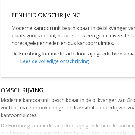
EENHEID OMSCHRIJVING
Moderne kantoorunit beschikbaar in dé blikvanger van 
plaats voor voetbal, maar er ook een grote diversiteit
horecagelegenheden en dus kantoorruimtes.
De Euroborg kenmerkt zich door zijn goede bereikbaarh
en A28 zijn binnen enkele autominuten bereikbaar. He
+ Lees de volledige omschrijving
Groningen Europapark railway ligt op enkele minuten 
De foto's zijn indicatief. In overleg met de beheerder
foto’s te zien valt.
OMSCHRIJVING
Beschikbare oppervlakte:
Moderne kantoorunit beschikbaar in dé blikvanger van Groni
voetbal, maar er ook een grote diversiteit aan bedrijven 
Kantoorruimte: circa. 1039 m2 VVO
kantoorruimtes.
Parkeren
De Euroborg kenmerkt zich door zijn goede bereikbaarheid 
Onder het complex is een ruime parkeergarage aanwezi
zijn binnen enkele autominuten bereikbaar. Het complex i