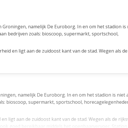
Groningen, namelijk De Euroborg. In en om het stadion is n
 aan bedrijven zoals: bioscoop, supermarkt, sportschool,
eid en ligt aan de zuidoost kant van de stad. Wegen als de
t complex is ook goed bereikbaar middels het openbaarverv
afstand.
 is het mogelijk om de ruimte naar wens te verbouwen, zoals 
ngen, namelijk De Euroborg. In en om het stadion is niet a
zoals: bioscoop, supermarkt, sportschool, horecagelegenhede
en ligt aan de zuidoost kant van de stad. Wegen als de rij
g. In overleg met de gemeente zijn hier parkeerplaatsen t
s ook goed bereikbaar middels het openbaarvervoer. Statio