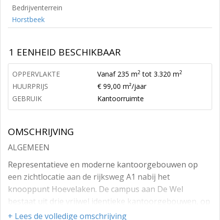
Bedrijventerrein
Horstbeek
1 EENHEID BESCHIKBAAR
2
2
OPPERVLAKTE
Vanaf 235 m
tot 3.320 m
HUURPRIJS
€ 99,00 m²/jaar
GEBRUIK
Kantoorruimte
OMSCHRIJVING
ALGEMEEN
Representatieve en moderne kantoorgebouwen op
een zichtlocatie aan de rijksweg A1 nabij het
knooppunt Hoevelaken. De campus aan De Wel
bestaat uit drie vrijwel identieke kantoorgebouwen, op
een kavel met ruim parkeren en zijn voorzien van een
+ Lees de volledige omschrijving