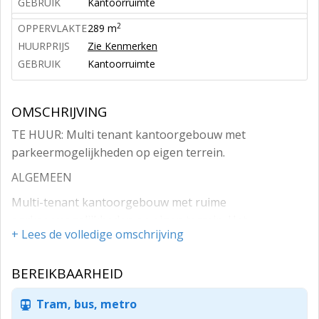
GEBRUIK
Kantoorruimte
2
OPPERVLAKTE
289 m
HUURPRIJS
Zie Kenmerken
GEBRUIK
Kantoorruimte
OMSCHRIJVING
TE HUUR: Multi tenant kantoorgebouw met
parkeermogelijkheden op eigen terrein.
ALGEMEEN
Multi-tenant kantoorgebouw met ruime
parkeermogelijkheden op eigen terrein. Het
+ Lees de volledige omschrijving
kantoorgebouw bestaat uit een vijftal bouwlagen en is
grotendeels verhuurd. Er is momenteel nog ca. 866 m²
BEREIKBAARHEID
kantoorruimte beschikbaar voor verhuur.
Gelegen op kantorenpark Oosterenk II in de directe
Tram, bus, metro
nabijheid van de Isala Klinieken en het PEC Zwolle