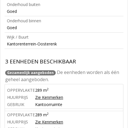
Onderhoud buiten
Goed
Onderhoud binnen
Goed
Wijk / Buurt
Kantorenterrein-Oosterenk
3 EENHEDEN BESCHIKBAAR
De eenheden worden als één
Gezamenlijk aangeboden
geheel aangeboden.
2
OPPERVLAKTE
289 m
HUURPRIJS
Zie Kenmerken
GEBRUIK
Kantoorruimte
2
OPPERVLAKTE
289 m
HUURPRIJS
Zie Kenmerken