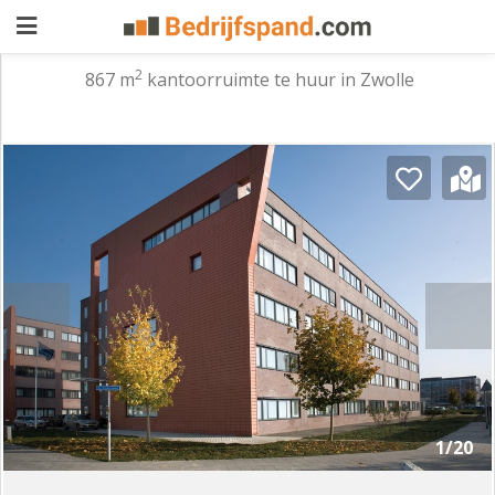
2
867 m
kantoorruimte te huur in Zwolle
Pand
aanbieden
Pand
zoeken
Waarom
adverteren
Premium
adverteren
Blog
Registreren
1/20
Login