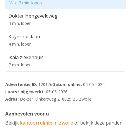
Max. 7 min. lopen
stadion. Per auto OV en fiets goed bereikbaar, op korte
loopafstand van het kantorengebouw is een OV
Dokter Hengeveldweg
busstation aanwezig.
4 min. lopen
Medehuurders in het kantoorgebouw zijn o.a. RIBW,
Kuyerhuislaan
Argonaut Avies, Continu professionals, MEE
4 min. lopen
IJsseloevers, Dokter Bosman, Nedfinity, IGP Powder
Coatings en Adviesbureau De Overstap.
Isala ziekenhuis
VOORZIENINGEN
7 min. lopen
Algemene voorzieningen in het kantoorgebouw:
• topkoeling;
Advertentie ID:
120176
Datum online:
04-06-2026
Laatst bijgewerkt:
05-06-2026
• intercom installatie i.c.m. toegangsverschaffing
Adres:
Dokter Klinkertweg 2, 8025 BS Zwolle
middels app op telefoon;
• lift;
Aanbevolen voor u
• screens aan de buitenzijde van het kantoorgebouw;
Bekijk
kantoorruimte in Zwolle
of bekijk deze panden: