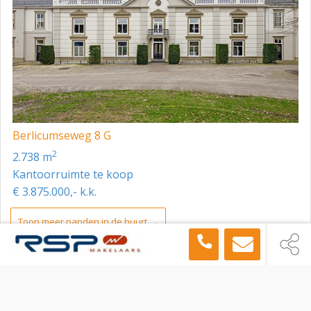
Berlicumseweg 8 G
2
2.738 m
Kantoorruimte te koop
€ 3.875.000,- k.k.
Toon meer panden in de buurt →
Kantoorruimte
Den Bosch
Drie Kronen 0 ong, Den Bosch, 5236 NV