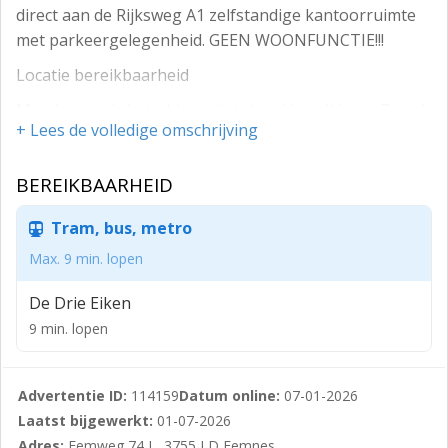
direct aan de Rijksweg A1 zelfstandige kantoorruimte
met parkeergelegenheid. GEEN WOONFUNCTIE!!!
Locatie bereikbaarheid
Met de auto is het object uitstekend bereikbaar. Zowel
+ Lees de volledige omschrijving
uit het Gooi als uit Amersfoort. De dichtstbijzijnde afrit
naar de Rijksweg A1ligt op circa 50 meter van het
BEREIKBAARHEID
object.
Vloeroppervlak kantoorruimte
Tram, bus, metro
Circa: 67 m² eerste etage, incl. aandeel algemene ruimte
Max. 9 min. lopen
/ entree.
De Drie Eiken
Het metrage is bij benadering en niet ingemeten
9 min. lopen
conform NEN 2580. Afwijkingen vormen geen
aanleiding tot verrekening.
Advertentie ID:
114159
Datum online:
07-01-2026
Bestemming
Laatst bijgewerkt:
01-07-2026
Geschikt voor kantoorruimte met parkeren. Meer
Adres:
Eemweg 74 L, 3755 LD Eemnes