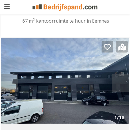
2
67 m
kantoorruimte te huur in Eemnes
Pand
aanbieden
Pand
zoeken
Waarom
adverteren
Premium
adverteren
Blog
Registreren
1/18
Login