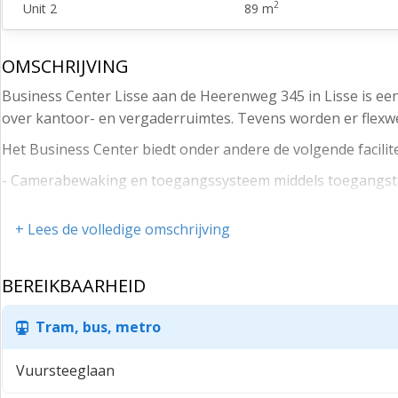
2
Unit 2
89 m
OMSCHRIJVING
Business Center Lisse aan de Heerenweg 345 in Lisse is e
over kantoor- en vergaderruimtes. Tevens worden er flex
Het Business Center biedt onder andere de volgende facili
- Camerabewaking en toegangssysteem middels toegangst
- Lift.
+ Lees de volledige omschrijving
- 24 uur per dag/ 7 dagen in de week toegankelijk.
- Meerdere parkeerplaatsen gelegen op eigen terrein.
BEREIKBAARHEID
- Een bushalte nabij.
Tram, bus, metro
- Vergader- en congresfaciliteiten.
- Centrale pantry op elke verdieping met alle benodigde vo
Vuursteeglaan