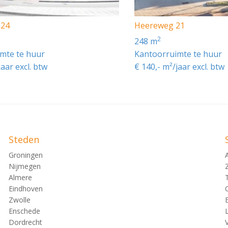
 24
Heereweg 21
2
248 m
n 8% op de huur inclusief servicekosten.
mte te huur
Kantoorruimte te huur
jaar excl. btw
€ 140,- m²/jaar excl. btw
de N208, met uitvalswegen naar de A4 en A44, waardoor grot
 Voor het desbetreffende pand is een bushalte gesitueerd.
Steden
arkeerterrein, direct naast het gebouw.
Groningen
Nijmegen
Almere
gelijkheden. De zalen variërend met een capaciteit van 2 t
Eindhoven
. kunnen worden gefaciliteerd. Tevens als koffie/thee, frisd
Zwolle
Enschede
Dordrecht