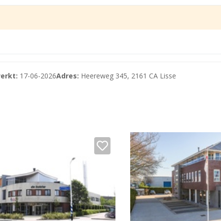
erkt:
17-06-2026
Adres:
Heereweg 345, 2161 CA Lisse
n een eigen access point) € 40,- exclusief btw per internet