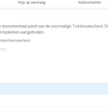
Prijs op aanvraag
Kantoorruimte
en monumentaal pand van de voormalige Tuinbouwschool. De
werkplekken aangeboden.
teiten/kenmerken:
ags.
orzieningen.