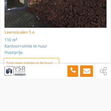
Leemskuilen 5 e
2
110 m
Kantoorruimte te huur
Huurprijs:
Toon meer panden in de buurt →
Kantoorruimte
Valkenswaard
Kerkhofstraat 21, Valkenswaard, 5554 HG