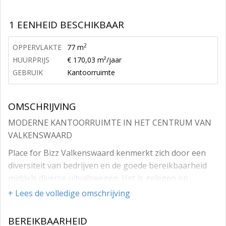
1 EENHEID BESCHIKBAAR
2
OPPERVLAKTE
77 m
HUURPRIJS
€ 170,03 m²/jaar
GEBRUIK
Kantoorruimte
OMSCHRIJVING
MODERNE KANTOORRUIMTE IN HET CENTRUM VAN
VALKENSWAARD
Place for Bizz Valkenswaard kenmerkt zich door een
diversiteit van bedrijven en de goede bereikbaarheid
middels diverse uitvalswegen. Het is gelegen op
loopafstand van het centrum van Valkenswaard en is
+ Lees de volledige omschrijving
goed bereikbaar vanuit de A2 maar ook vanuit België
via de N69.
BEREIKBAARHEID