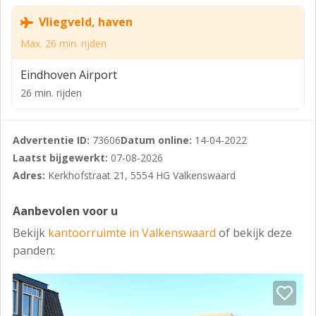
- Kantoor kan indien gewenst gemeubileerd worden
opgeleverd
Vliegveld, haven
- Gedeeld dames- en herentoilet
Max. 26 min. rijden
- Ruimtelijk & open
Eindhoven Airport
- Groene omgeving
26 min. rijden
- Dichtbij het bruisende centrum van Valkenswaard
Advertentie ID:
73606
Datum online:
14-04-2022
- Zeer goed bereikbaar
Laatst bijgewerkt:
07-08-2026
- Ruime parkeergelegenheid
Adres:
Kerkhofstraat 21, 5554 HG Valkenswaard
BESCHIKBARE KANTOORUNITS
Aanbevolen voor u
- Circa 77 m² kantoorruimte à € 1.091,- ex. btw per
Bekijk
kantoorruimte in Valkenswaard
of bekijk deze
maand
panden:
PLACE FOR BIZZ SERVICES
De services van Place for Bizz zijn in de prijs
inbegrepen. Er zijn diverse diensten waarvan gebruik