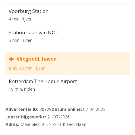
De totale oppervlakte van het gebouw bedraagt in
Voorburg Station
totaal circa 4.397 m² VVO, voor de verhuur is thans circa
4 min. rijden
672 m² VVO kantoorruimte beschikbaar gelegen op de
2e verdieping. Deelverhuur is mogelijk vanaf 300 m²
Station Laan van NOI
VVO.
5 min. rijden
PARKEREN
Vliegveld, haven
De ondergelegen parkeergarage biedt plaats aan
totaal 49 personenauto’s. De parkeernorm is 1:90.
Max. 19 min. rijden
Direct grenzend aan deze parkeergarage opent
Rotterdam The Hague Airport
binnenkort een Q-park garage waar extra
19 min. rijden
parkeerplaatsen voor verhuur beschikbaar worden
gesteld. Tevens biedt deze garage voldoende ruimte
voor bezoekers die tijdelijk dienen te parkeren.
Advertentie ID:
80929
Datum online:
07-04-2023
Laatst bijgewerkt:
21-07-2026
KADASTRALE GEGEVENS
Adres:
Maanplein 20, 2516 CK Den Haag
Gemeente: ’s-Gravenhage