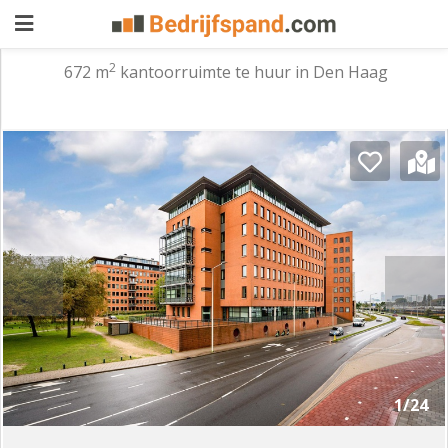
2
672 m
kantoorruimte te huur in Den Haag
Pand
aanbieden
Pand
zoeken
Waarom
adverteren
Premium
adverteren
Blog
Registreren
1/24
Login