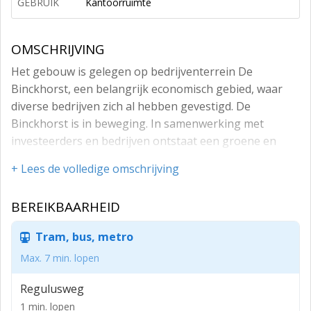
GEBRUIK
Kantoorruimte
OMSCHRIJVING
Het gebouw is gelegen op bedrijventerrein De
Binckhorst, een belangrijk economisch gebied, waar
diverse bedrijven zich al hebben gevestigd. De
Binckhorst is in beweging. In samenwerking met
investeerders en bedrijven ontstaat een groene en
waterrijke wijk, aantrekkelijk om te werken, wonen en
+ Lees de volledige omschrijving
recreëren. De centrale ligging tussen Den Haag,
Voorburg en Rijswijk en de goede ontsluiting per auto
BEREIKBAARHEID
en per openbaar vervoer, maakt de Binckhorst een
toplocatie voor stadsontwikkeling.
Tram, bus, metro
Daarnaast weten nieuwe innovatieve bedrijven,
Max. 7 min. lopen
ambachtelijke, creatieve ondernemers en bedrijven met
een maatschappelijk betekenis, de Binckhorst te
Regulusweg
vinden. Verder is er veel nieuwe horeca in het gebied.
1 min. lopen