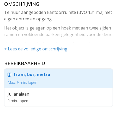
OMSCHRIJVING
Te huur aangeboden kantoorruimte (BVO 131 m2) met
eigen entree en opgang.
Het object is gelegen op een hoek met aan twee zijden
ramen en voldoende parkeergelegenheid voor de deur.
Kantoorruimte: Kantoorruimte heeft op de begane
+ Lees de volledige omschrijving
grond een eigen entree en op de eerste verdieping een
damestoilet, herentoilet, kantoorruimte (59 m2) aan de
BEREIKBAARHEID
voorzijde en een kantoorruimte (39 m2) aan de
achterzijde met keuken voorzien van koelkast, oven,
Tram, bus, metro
gaskookplaat en afzuigkap.
Max. 9 min. lopen
Gehele object is voorzien van:
Julianalaan
- Mogelijkheid tot glasvezel;
9 min. lopen
- Betonvloeren.
Locatie en bereikbaarheid