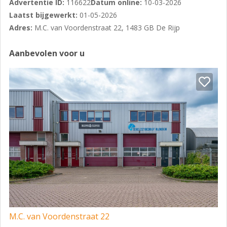
Advertentie ID:
116622
Datum online:
10-03-2026
Het object maakt deel uit van een
Laatst bijgewerkt:
01-05-2026
bedrijfsverzamelgebouw en is gesitueerd op
Adres:
M.C. van Voordenstraat 22, 1483 GB De Rijp
bedrijventerrein De Volger II, nabij de provincialeweg
N244. Mede hierdoor en de snelle ontsluiting naar o.a.
Aanbevolen voor u
Alkmaar, Zaandam, Purmerend en Hoorn, is de unit
uitstekend bereikbaar.
Parkeren
Er is voldoende parkeergelegenheid op eigen erf en in
de directe nabijheid voorhanden.
Bouwjaar
2011
Huurtermijn
Bespreekbaar.
Huurprijs gehele object
M.C. van Voordenstraat 22