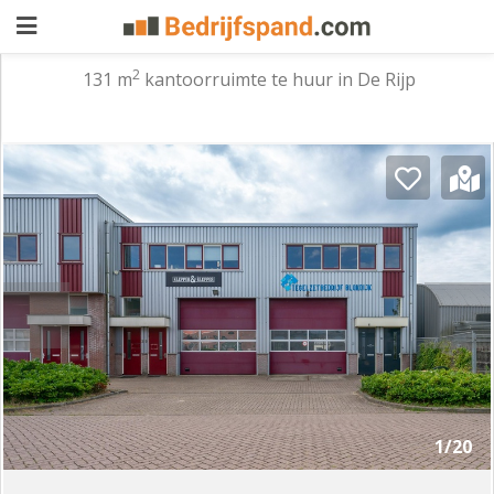
2
131 m
kantoorruimte te huur in De Rijp
Pand
aanbieden
Pand
zoeken
Waarom
adverteren
Premium
adverteren
Blog
Registreren
1/20
Login