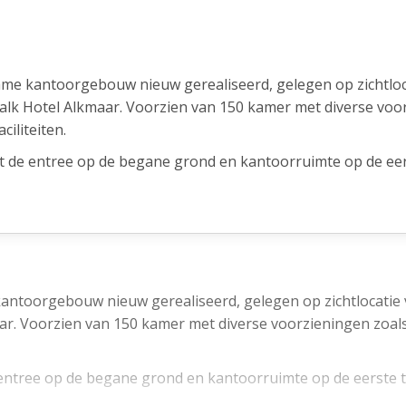
me kantoorgebouw nieuw gerealiseerd, gelegen op zichtloc
Valk Hotel Alkmaar. Voorzien van 150 kamer met diverse voo
iliteiten.
de entree op de begane grond en kantoorruimte op de eers
aal gefaciliteerd kan worden en u uw eigen ideeën over u
ntoorgebouw nieuw gerealiseerd, gelegen op zichtlocatie 
mte die door lengte/breedte en lichtinval nog optimaal is 
ar. Voorzien van 150 kamer met diverse voorzieningen zoals
ng behoort overigens tot de mogelijkheden; wij gaan daarov
ntree op de begane grond en kantoorruimte op de eerste tot