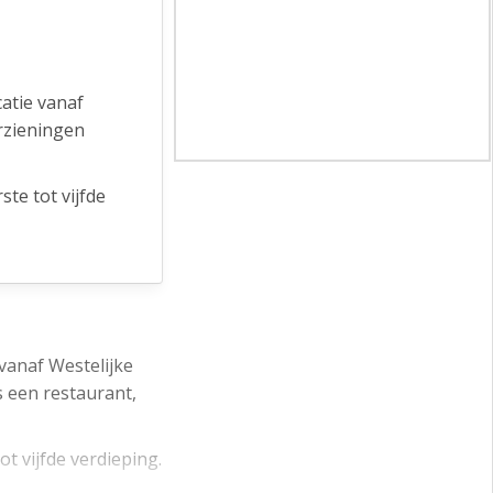
atie vanaf
rzieningen
te tot vijfde
itstraling,
vanaf Westelijke
in te delen
 een restaurant,
er graag met u
 vijfde verdieping.