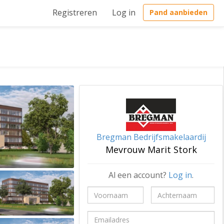
Registreren
Log in
Pand aanbieden
Bregman Bedrijfsmakelaardij
Mevrouw Marit Stork
Al een account?
Log in
.