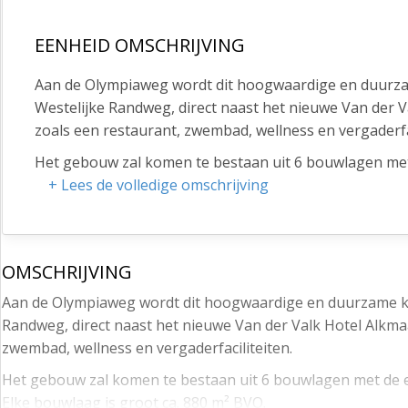
EENHEID OMSCHRIJVING
Aan de Olympiaweg wordt dit hoogwaardige en duurza
Westelijke Randweg, direct naast het nieuwe Van der 
zoals een restaurant, zwembad, wellness en vergaderfac
Het gebouw zal komen te bestaan uit 6 bouwlagen met 
verdieping. Elke bouwlaag is groot ca. 880 m² BVO.
+ Lees de volledige omschrijving
Het kantoorgebouw is zo ontworpen dat maatwerk maxim
inrichting en werkprocessen kunt realiseren.
OMSCHRIJVING
Inhoudsbeschrijving
Aan de Olympiaweg wordt dit hoogwaardige en duurzame ka
De kantoren worden opgeleverd als een open kantoorrui
Randweg, direct naast het nieuwe Van der Valk Hotel Alkma
naar de eigen wensen en inzichten. Turn-key opleveri
zwembad, wellness en vergaderfaciliteiten.
in gesprek.
Het gebouw zal komen te bestaan uit 6 bouwlagen met de e
Opleveringsniveau
Elke bouwlaag is groot ca. 880 m² BVO.