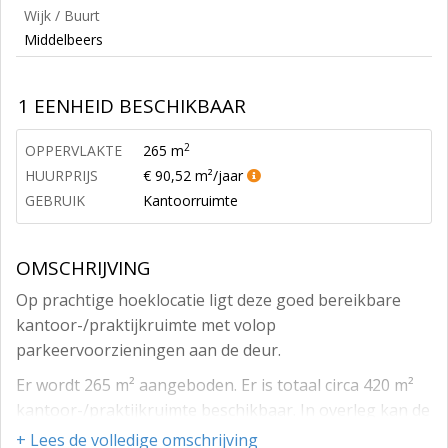
Wijk / Buurt
Middelbeers
1 EENHEID BESCHIKBAAR
2
OPPERVLAKTE
265 m
HUURPRIJS
€ 90,52 m²/jaar
GEBRUIK
Kantoorruimte
OMSCHRIJVING
Op prachtige hoeklocatie ligt deze goed bereikbare
kantoor-/praktijkruimte met volop
parkeervoorzieningen aan de deur.
Er wordt 265 m² aangeboden. Er is totaal circa 420 m²
kantoor-/praktijkruimte beschikbaar. In overleg kan de
gewenste oppervlakte worden gehuurd. Eventueel kan
+ Lees de volledige omschrijving