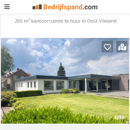
2
265 m
kantoorruimte te huur in Oost-Vlieland
Pand
aanbieden
Pand
zoeken
Waarom
adverteren
Premium
adverteren
Blog
Registreren
1/19
Login