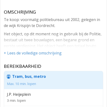
OMSCHRIJVING
Te koop: voormalig politiebureau uit 2002, gelegen in
de wijk Krispijn te Dordrecht.
Het object, op dit moment nog in gebruik bij de Politie,
bestaat uit twee bouwlagen, een begane grond en
eerste verdieping. Het object heeft een totaal bruto
vloeroppervlak van circa 738 m² (bron: BAG viewer),
+ Lees de volledige omschrijving
verdeeld over twee bouwlagen.
BEREIKBAARHEID
Parkeervoorzieningen bevinden zich niet op eigen
terrein, maar er is openbare parkeergelegenheid voor
Tram, bus, metro
het object.
Max. 10 min. lopen
Het gebouw heeft een energielabel B, geldig tot 25 juni
2034.
J.P. Heijeplein
Het object heeft een kleinverbruik aansluiting met een
3 min. lopen
aansluitwaarde van driemaal 63 A.