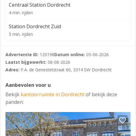
Centraal Station Dordrecht
plaats via de genoemde site.
4 min. rijden
Station Dordrecht Zuid
5 min. rijden
Advertentie ID:
120198
Datum online:
05-06-2026
Laatst bijgewerkt:
08-08-2026
Adres:
P.A. de Genestetstraat 60, 3314 SW Dordrecht
Aanbevolen voor u
Bekijk
kantoorruimte in Dordrecht
of bekijk deze
panden: