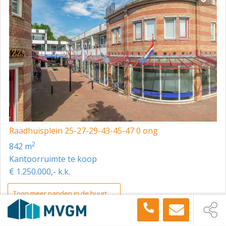
Raadhuisplein 25-27-29-43-45-47 0 ong
2
842 m
Kantoorruimte te koop
€ 1.250.000,- k.k.
Toon meer panden in de buurt →
Kantoorruimte
Dordrecht