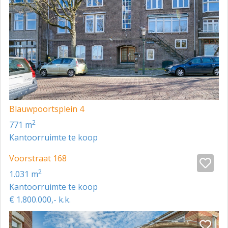
Blauwpoortsplein 4
2
771 m
Kantoorruimte te koop
Voorstraat 168
2
1.031 m
Kantoorruimte te koop
€ 1.800.000,- k.k.