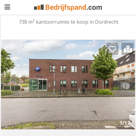
2
738 m
kantoorruimte te koop in Dordrecht
Pand
aanbieden
Pand
zoeken
Waarom
adverteren
Premium
adverteren
Blog
Registreren
1/12
Login