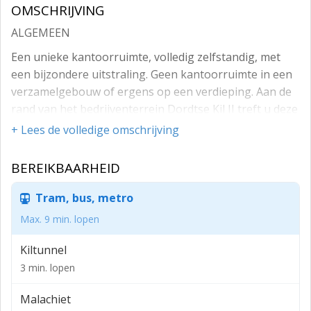
OMSCHRIJVING
ALGEMEEN
Een unieke kantoorruimte, volledig zelfstandig, met
een bijzondere uitstraling. Geen kantoorruimte in een
verzamelgebouw of ergens op een verdieping. Aan de
rand van het bedrijventerrein Dordtse Kil II treft u deze
kantoorruimte aan. Het gebouw bestaat uit twee
+ Lees de volledige omschrijving
bouwdelen die op de eerste verdieping met een
luchtbrug met elkaar zijn verbonden.
BEREIKBAARHEID
AFMETINGEN
Tram, bus, metro
Totaal circa 180 m².
Max. 9 min. lopen
PARKEREN
Kiltunnel
Aan de voorzijde 4 overdekte eigen parkeerplaatsen
3 min. lopen
beschikbaar.
Malachiet
HUURPRIJS