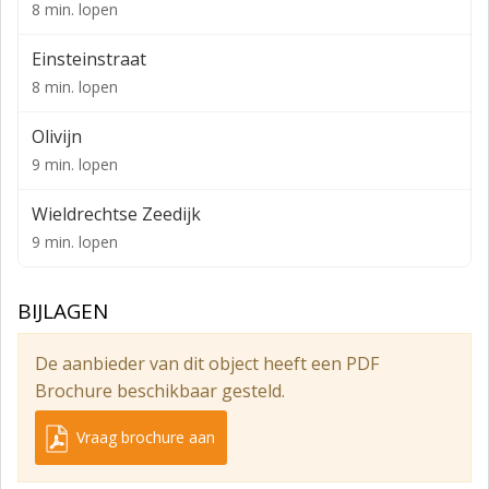
8 min. lopen
€ 1.995,-- per maand exclusief BTW.
SERVICEKOSTEN
Einsteinstraat
8 min. lopen
€ 150,-- per maand exclusief BTW voor de navolgende
diensten:
Olivijn
- Inspectie/onderhoud CV-ketels, luchtverhitters;
9 min. lopen
- Inspectie/onderhoud brandslanghaspels en gebouw
Wieldrechtse Zeedijk
gebonden handbrandblussers
9 min. lopen
- Inspectie/schoonmaak dakvlakken;
- Controle/onderhoud dak veiligheidsvoorzieningen;
BIJLAGEN
- Tuin- en terreinonderhoud.
De aanbieder van dit object heeft een PDF
OPLEVERINGSNIVEAU
Brochure beschikbaar gesteld.
- Entree begane grond met spiltrap naar verdieping;
Vraag brochure aan
- Verlaagde systeemplafonds met ingebouwde
verlichtingsarmaturen;