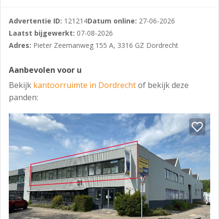
- Ingedeeld in diverse verstrekken;
Advertentie ID:
121214
Datum online:
27-06-2026
- Betonnen vloeren voorzien van een combinatie van
Laatst bijgewerkt:
07-08-2026
tapijt, vinyl, en vloerdelen door huidige huurder
Adres:
Pieter Zeemanweg 155 A, 3316 GZ Dordrecht
aangebracht;
Aanbevolen voor u
- Gedeeltelijk een interne zonwering, door middel van
Bekijk
kantoorruimte in Dordrecht
of bekijk deze
een rolgordijn;
panden:
- Gedeeltelijk externe zonwering;
- Toiletgroep met dames en herentoiletten;
- Een tweetal pantry's;
- Kabelgoten met bekabeling voor data en elektra;
- Mechanische ventilatie;
- Brandblus voorzieningen;
- Alarmsysteem;