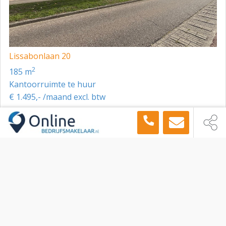
Lissabonlaan 20
2
185 m
Kantoorruimte te huur
€ 1.495,- /maand excl. btw
Toon meer panden in de buurt →
Kantoorruimte
Geleen
Rijksweg Zuid 252 A, Geleen, 6161 BZ
Sitemap