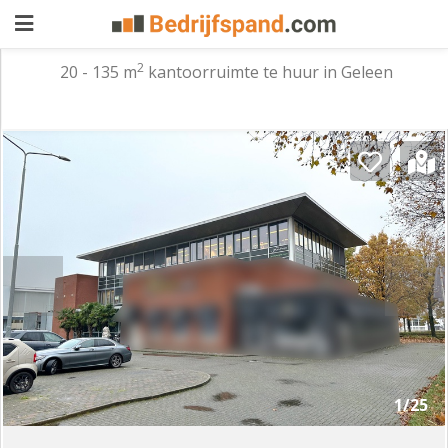
2
20 - 135 m
kantoorruimte te huur in Geleen
Pand
aanbieden
Pand
zoeken
Waarom
adverteren
Premium
adverteren
Blog
Registreren
1/25
Login