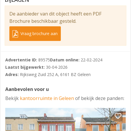
- Kale huurprijs bij afname van meerdere units: prijs in
overleg
De aanbieder van dit object heeft een PDF
Brochure beschikbaar gesteld.
- Servicekosten: € 30,- p/m2 p/jaar
- Servicekosten bestaan uit: GWE/schoonmaak
Vraag brochure aan
gemeenschappelijke ruimten/parking etc.
- Oplevering: Gestoffeerd
Advertentie ID:
89575
Datum online:
22-02-2024
Pand is gelegen aan de rand van het bedrijventerrein
Laatst bijgewerkt:
30-04-2026
Krawinkel, vlak naast de autoboulevard en boven het
Adres:
Rijksweg Zuid 252 A, 6161 BZ Geleen
wereldrestaurant De Gouden Lepel.
Locatie is voorzien van groot parkeerterrein,
Aanbevolen voor u
bereikbaar vanaf de Rijksweg en vanuit het
Bekijk
kantoorruimte in Geleen
of bekijk deze panden:
bedrijventerrein.
Pand bestaat uit 2 etages kantoorruimtes en is
voorzien van een separate ingang.
Goedkeuring