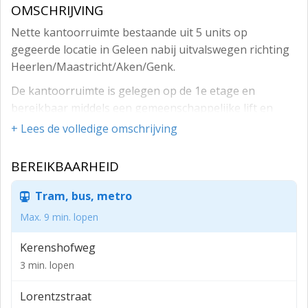
OMSCHRIJVING
Nette kantoorruimte bestaande uit 5 units op
gegeerde locatie in Geleen nabij uitvalswegen richting
Heerlen/Maastricht/Aken/Genk.
De kantoorruimte is gelegen op de 1e etage en
bereikbaar middels een gemeenschappelijke lift en
trap.
+ Lees de volledige omschrijving
Units in verschillende afmetingen beschikbaar en in
BEREIKBAARHEID
overleg mogelijk tot aanpassing afmetingen.
Beschikbare ruimtes (VVO):
Tram, bus, metro
- 1.02 (53,8 m2)
Max. 9 min. lopen
- 1.04 (20,3 m2)
Kerenshofweg
- 1.05 (20,4 m2)
3 min. lopen
- 1.06 (20,3 m2)
Lorentzstraat