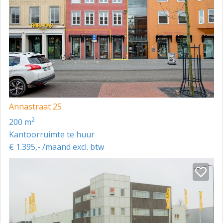
Het bovenstaande is onder finaal voorbehoud van de
eigenaar.
Annastraat 25
2
200 m
Kantoorruimte te huur
€ 1.395,- /maand excl. btw