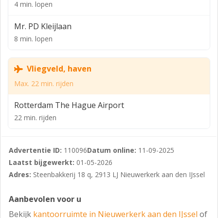
4 min. lopen
bedrijventerrein “Kleine Vink”. De Hoofdweg, rijksweg
A20 en de Hornbach omsluiten de locatie. Het perceel
Mr. PD Kleijlaan
waar het Sprengelpark zal worden gebouwd ligt aan de
8 min. lopen
noord-oost zijde van het bedrijventerrein “Kleine Vink”.
De ontsluiting zal plaatsvinden via 2 toegangswegen
vanaf het bedrijventerrein “Kleine Vink”.
Vliegveld, haven
Max. 22 min. rijden
Start bouw/oplevering
In oktober 2024 is met de bouw aangevangen. De
Rotterdam The Hague Airport
oplevering staat gepland voor april 2026.
22 min. rijden
Opleveringsniveau
Buitenzijde
Advertentie ID:
110096
Datum online:
11-09-2025
Laatst bijgewerkt:
01-05-2026
• Gevels tussenunits gemetseld met bruin gemêleerde
Adres:
Steenbakkerij 18 q, 2913 LJ Nieuwerkerk aan den IJssel
steen tot bovenzijde overheaddeur en verticaal
geprofileerde
Aanbevolen voor u
beplating ter hoogte van de 1e verdieping.
Bekijk
kantoorruimte in Nieuwerkerk aan den IJssel
of