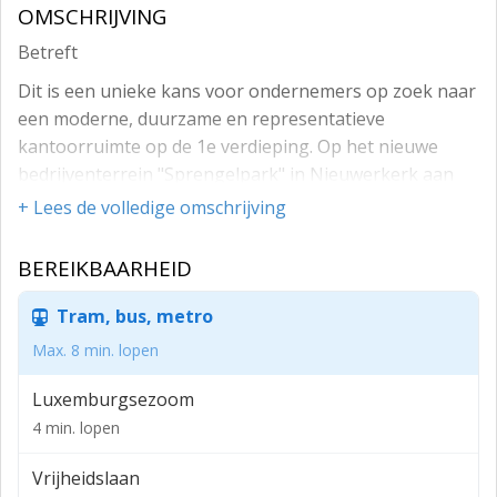
OMSCHRIJVING
Betreft
Dit is een unieke kans voor ondernemers op zoek naar
een moderne, duurzame en representatieve
kantoorruimte op de 1e verdieping. Op het nieuwe
bedrijventerrein "Sprengelpark" in Nieuwerkerk aan
den IJssel worden in totaal 17 bedrijfsunits ontwikkeld.
+ Lees de volledige omschrijving
De unit zelf heeft een totale kantooroppervlakte van
ca. 108m² BVO gelegen op de verdieping en beschikt
BEREIKBAARHEID
over 2 eigen parkeerplaatsen. De kantoorverdieping
beschikt over een eigen toegang.
Tram, bus, metro
Let op: Het gaat alleen om de 1e verdieping, die als
Max. 8 min. lopen
kantoorruimte te huur staat. Op de begane grond zit
Luxemburgsezoom
de eigenaar/verhuurder zelf!
4 min. lopen
Locatie
Vrijheidslaan
De locatie is gelegen op het in ontwikkeling zijnde