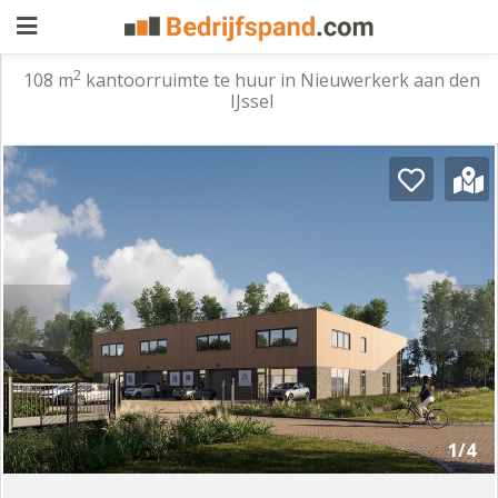
2
108 m
kantoorruimte te huur in Nieuwerkerk aan den
IJssel
Pand
aanbieden
Pand
zoeken
Waarom
adverteren
Premium
adverteren
Blog
Registreren
1/4
Login