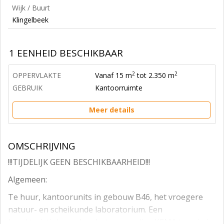
Wijk / Buurt
Klingelbeek
1 EENHEID BESCHIKBAAR
2
2
OPPERVLAKTE
Vanaf 15 m
tot 2.350 m
GEBRUIK
Kantoorruimte
Meer details
OMSCHRIJVING
!!!TIJDELIJK GEEN BESCHIKBAARHEID!!!
Algemeen:
Te huur, kantoorunits in gebouw B46, het vroegere
natuur- en scheikunde laboratorium. Een
karakteristiek pand op het voormalige KEMA terrein in