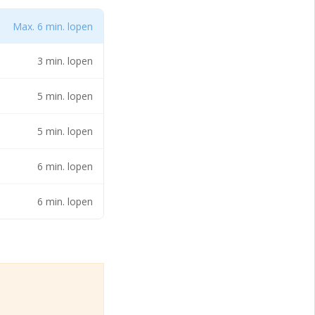
 van Nieuwegein
samenkomen.
Max. 6 min. lopen
3 min. lopen
5 min. lopen
5 min. lopen
6 min. lopen
 vloerbedekking.
6 min. lopen
gein Zuid/
, Vianen en Houten.