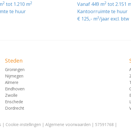
2
2
2
 m
tot 1.210 m
vanaf 449 m
tot 2.151 
mte te huur
Kantoorruimte te huur
€ 125,- m²/jaar excl. btw
n hoogste de onderstaande bedrijfscategorieën:
 combinatie met ondergeschikte dienstverlening, met uitzon
Steden
Groningen
Nijmegen
Almere
Eindhoven
Zwolle
Enschede
Dordrecht
s
|
Cookie-instellingen
|
Algemene voorwaarden
| 57591768 |