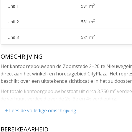
2
Unit 1
581 m
2
Unit 2
581 m
2
Unit 3
581 m
OMSCHRIJVING
Het kantoorgebouw aan de Zoomstede 2–20 te Nieuwegein i
direct aan het winkel- en horecagebied CityPlaza. Het re
beschikt over een uitstekende zichtlocatie in het zuidoost
Het totale kantoorgebouw bestaat uit circa 3.750 m² verdee
de verhuur, verdeeld over de 2e, 3e en 4e verdieping.
Door de combinatie van de centrale ligging, uitstekende b
+ Lees de volledige omschrijving
een goede en praktische vestigingslocatie voor uiteenlopen
De locatie combineert een nette uitstraling met uitstekend
BEREIKBAARHEID