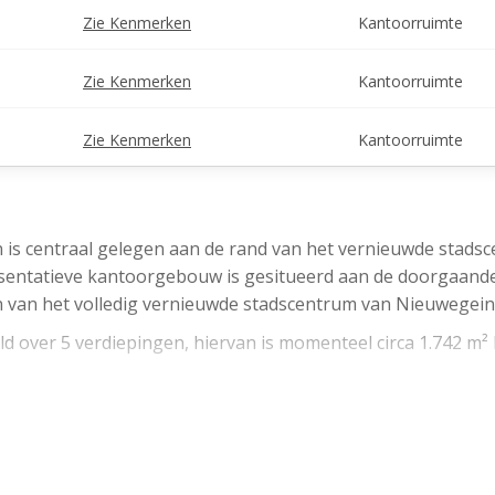
Zie Kenmerken
Kantoorruimte
Zie Kenmerken
Kantoorruimte
Zie Kenmerken
Kantoorruimte
s centraal gelegen aan de rand van het vernieuwde stads
presentatieve kantoorgebouw is gesitueerd aan de doorgaan
en van het volledig vernieuwde stadscentrum van Nieuwegein
ld over 5 verdiepingen, hiervan is momenteel circa 1.742 m²
ereikbaarheid en de aanwezigheid van alle voorzieningen v
de bedrijven en organisaties.
e voorzieningen in de directe omgeving. In de nabije omgevi