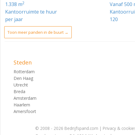
2
1.338 m
vanaf 500
Daarnaast geldt:
Kantoorruimte te huur
Kantoorrui
Artikel 6: Gemengd – 1
per jaar
120
De aangewezen gronden zijn bestemd voor bedrijven uit te
Toon meer panden in de buurt →
- maatschappelijke doeleinden en kantoren, al dan niet in
met de functieaanduiding ‘horeca’;
- cultuur en ontspanning
Steden
HUURPRIJS
Rotterdam
- 2e verdieping: € 90,- per m² per jaar
Den Haag
Utrecht
- 3e verdieping: € 75,- per m² per jaar
Breda
- 4e verdieping: € 60,- per m² per jaar
Amsterdam
Haarlem
Parkeerplaatsen:
Amersfoort
€ 1.800,- per parkeerplaats per jaar.
© 2008 - 2026 Bedrijfspand.com |
Privacy & cookie
Alle bedragen te vermeerderen met BTW.